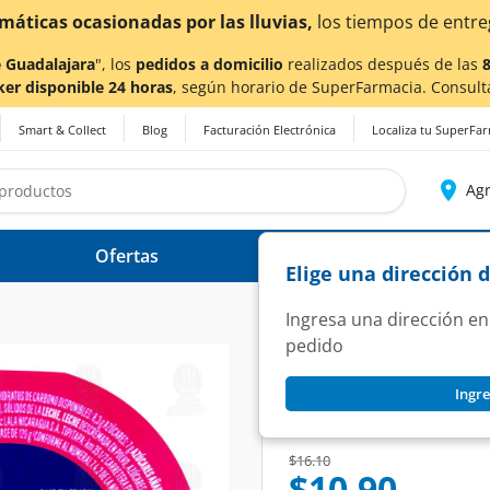
or las lluvias,
los tiempos de entrega
podrían verse afec
 Guadalajara
", los
pedidos a domicilio
realizados después de las
ker disponible 24 horas
, según horario de SuperFarmacia. Consult
Smart & Collect
Blog
Facturación Electrónica
Localiza tu SuperFa
Agr
Ofertas
Ayuda
Elige una dirección 
Ingresa una dirección en
pedido
LALA
Ingre
Yoghurt Lala Grieg
SKU:
1322214
Price reduced from
to
$16.10
$10.90