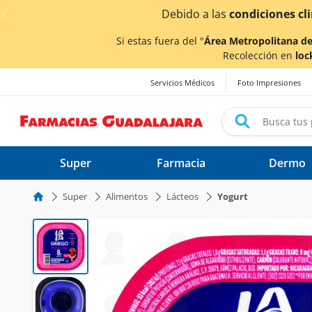
< div class="carousel-inner">
Debido a las
condiciones climáticas ocasionadas p
Si estas fuera del "
Área Metropolitana de
Recolección en
loc
Servicios Médicos
Foto Impresiones
Super
Farmacia
Dermo
Super
Alimentos
Lácteos
Yogurt