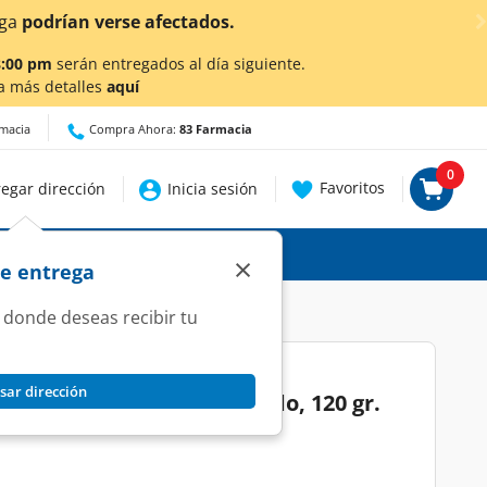
tados.
8:00 pm
serán entregados al día siguiente.
a más detalles
aquí
rmacia
Compra Ahora:
83 Farmacia
0
Favoritos
egar dirección
Inicia sesión
×
de entrega
 donde deseas recibir tu
sar dirección
o Frutos Rojos Deslactosado, 120 gr.