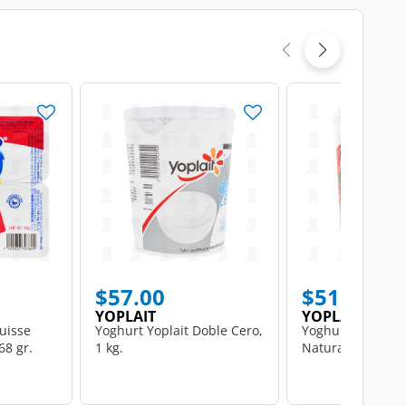
$57.00
$51.00
YOPLAIT
YOPLAIT
uisse
Yoghurt Yoplait Doble Cero,
Yoghurt Yoplait 
68 gr.
1 kg.
Naturales, 1 kg.