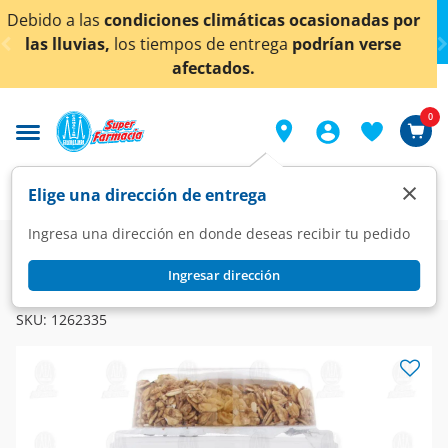
< div class="carousel-inner">
máticas ocasionadas por
¡Ahora también en Aguascal
entrega
podrían verse
conocer det
os.
0
×
Elige una dirección de entrega
Ingresa una dirección en donde deseas recibir tu pedido
Super
Alimentos
Lácteos
Yogurt
Ingresar dirección
YOPLAIT
Yoghurt Yoplait Natural con Endulzantes + Granola, 450 gr.
SKU:
1262335