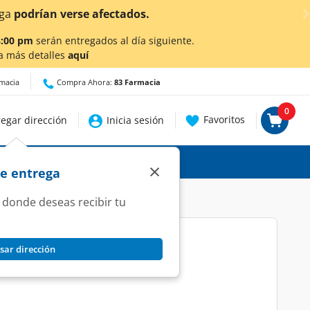
talles.
8:00 pm
serán entregados al día siguiente.
a más detalles
aquí
rmacia
Compra Ahora:
83 Farmacia
0
Favoritos
egar dirección
Inicia sesión
×
de entrega
 donde deseas recibir tu
sar dirección
enflo, 1 pz.