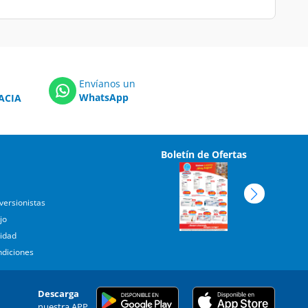
Envíanos un
WhatsApp
ACIA
Boletín de Ofertas
versionistas
jo
cidad
ndiciones
Descarga
nuestra APP