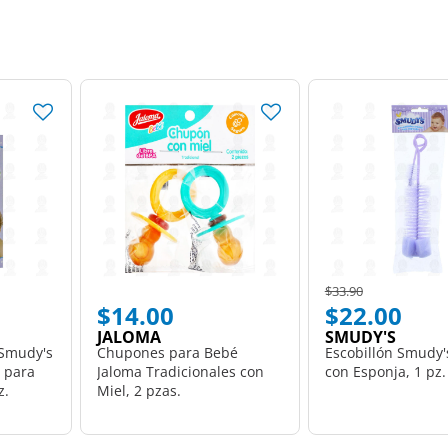
Price reduced from
to
$33.90
$14.00
$22.00
JALOMA
SMUDY'S
 Smudy's
Chupones para Bebé
Escobillón Smudy'
o para
Jaloma Tradicionales con
con Esponja, 1 pz.
z.
Miel, 2 pzas.