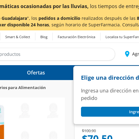
a también en Aguascalientes!
Da
clic aquí
para conocer de
 Guadalajara
", los
pedidos a domicilio
realizados después de las
ker disponible 24 horas
, según horario de SuperFarmacia. Consult
Smart & Collect
Blog
Facturación Electrónica
Localiza tu SuperFa
Agr
Ofertas
Ayuda
Elige una dirección 
rios para Alimentación
Ingresa una dirección en
pedido
EVENFLO
Ingre
Escobillón Doble Ev
SKU:
1127322
Price reduced from
to
$100.90
$70.50