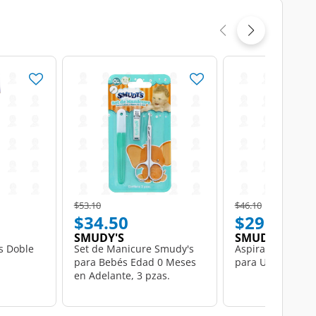
Price reduced from
to
Price reduced from
to
$53.10
$46.10
$34.50
$29.90
SMUDY'S
SMUDY'S
s Doble
Set de Manicure Smudy's
Aspirador Nasal
para Bebés Edad 0 Meses
para Uso Pediátri
en Adelante, 3 pzas.