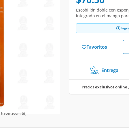
Escobillón doble con espon
integrado en el mango para
Ingr
Favoritos
Entrega
Precios
exclusivos online
,
ra hacer zoom