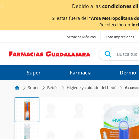
< div class="carousel-inner">
¡Ahor
Si estas fuera del "
Área Metropolitana de
Recolección en
loc
Servicios Médicos
Foto Impresiones
Super
Farmacia
Dermo
Super
Bebés
Higiene y cuidado del bebé
Acceso