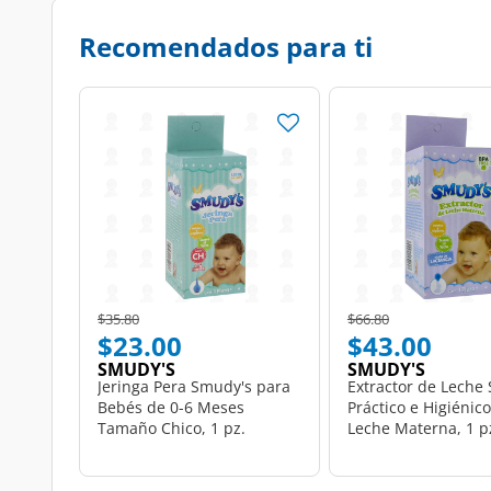
Recomendados para ti
Price reduced from
to
Price reduced from
to
$35.80
$66.80
$23.00
$43.00
SMUDY'S
SMUDY'S
Jeringa Pera Smudy's para
Extractor de Leche
Bebés de 0-6 Meses
Práctico e Higiénic
Tamaño Chico, 1 pz.
Leche Materna, 1 p