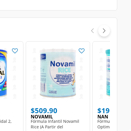
$509.90
$190.00
NOVAMIL
NAN
idal 2,
Fórmula Infantil Novamil
Fórmula Infantil
Rice (A Partir del
Optimal Pro de 0