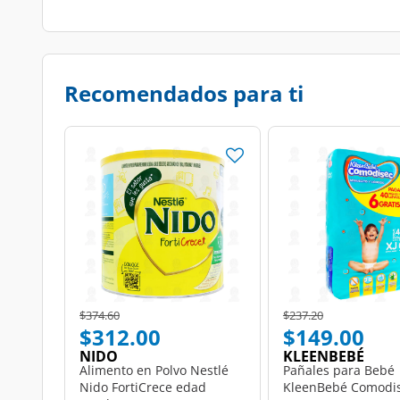
Recomendados para ti
Price reduced from
to
Price reduced from
to
$374.60
$237.20
$312.00
$149.00
NIDO
KLEENBEBÉ
Alimento en Polvo Nestlé
Pañales para Bebé
Nido FortiCrece edad
KleenBebé Comodi