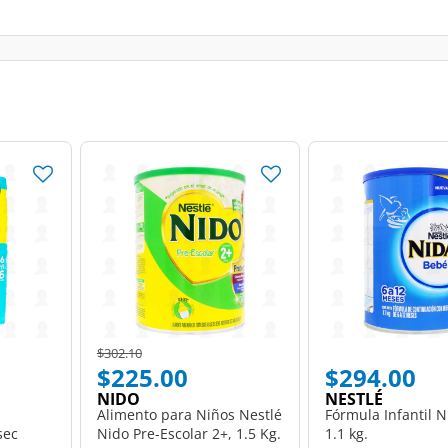
Price reduced from
to
$302.10
$225.00
$294.00
NIDO
NESTLÉ
Alimento para Niños Nestlé
Fórmula Infantil N
sec
Nido Pre-Escolar 2+, 1.5 Kg.
1.1 kg.