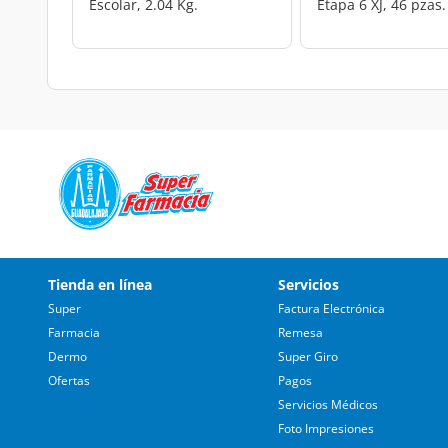
Escolar, 2.04 Kg.
Etapa 6 XJ, 46 pzas.
Tienda en línea
Servicios
Super
Factura Electrónica
Farmacia
Remesa
Dermo
Super Giro
Ofertas
Pagos
Servicios Médicos
Foto Impresiones