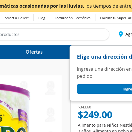
ctados.
Smart & Collect
Blog
Facturación Electrónica
Localiza tu SuperFa
Agr
Ofertas
Ayuda
Elige una dirección 
Ingresa una dirección en
pedido
NIDO
Ingre
Alimento para Niño
SKU:
1267019
Price reduced from
to
$343.60
$249.00
Alimento para Niños Nestlé
3 años. Alimento en polvo 