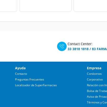
Contact Center:
33 3818 1818
/
83 FARM
Ayuda
Empresa
Contacto
Conócenos
Preguntas Frecuentes
Corporativo
Localizador de SuperFarmacias
Relación con In
Bolsa de Traba
Aviso de Priva
Términos y Co