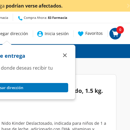
¡Ahora también en Aguasc
rmacia
Compra Ahora:
83 Farmacia
0
Favoritos
egar dirección
Inicia sesión
×
de entrega
 donde deseas recibir tu
sar dirección
s Nido Kinder Deslactosado, 1.5 kg.
 Nido Kinder Deslactosado, indicada para niños de 1 a
a base de leche, adicionado con DHA, vitaminas y