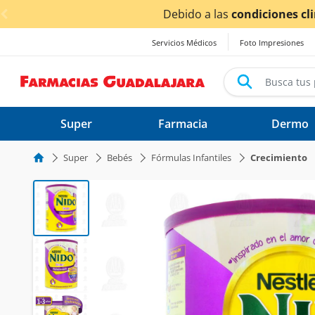
< div class="carousel-inner">
por las lluvias,
los tiempos de entrega
podrían verse afe
Servicios Médicos
Foto Impresiones
Super
Farmacia
Dermo
Super
Bebés
Fórmulas Infantiles
Crecimiento