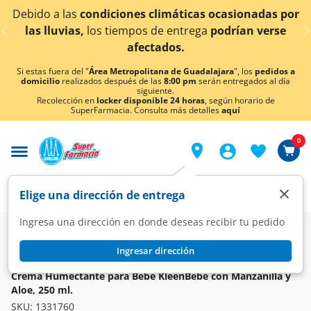
< div class="carousel-inner">
nes climáticas ocasionadas por
¡Ahora también en A
mpos de entrega
podrían verse
co
afectados.
Si estas fuera del "
Área Metropolitana de Guadalajara
", los
pedidos a
domicilio
realizados después de las
8:00 pm
serán entregados al día
siguiente.
Recolección en
locker disponible 24 horas
, según horario de
SuperFarmacia. Consulta más detalles
aquí
0
×
Elige una dirección de entrega
Ingresa una dirección en donde deseas recibir tu pedido
Super
Bebés
Higiene y cuidado del bebé
Crema y Loción
Ingresar dirección
KLEENBEBÉ
Crema Humectante para Bebé KleenBebé con Manzanilla y
Aloe, 250 ml.
SKU:
1331760