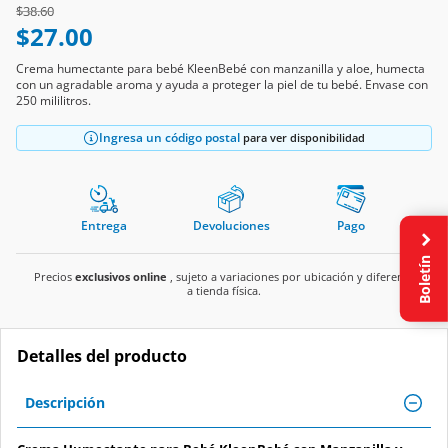
Price reduced from
to
$38.60
$27.00
Crema humectante para bebé KleenBebé con manzanilla y aloe, humecta
con un agradable aroma y ayuda a proteger la piel de tu bebé. Envase con
250 mililitros.
Ingresa un código postal
para ver disponibilidad
Entrega
Devoluciones
Pago
Boletín
Precios
exclusivos online
, sujeto a variaciones por ubicación y diferente
a tienda física.
Detalles del producto
Descripción