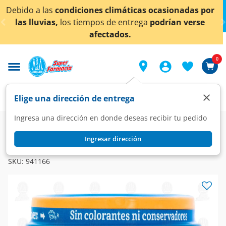
< div class="carousel-inner">
asionadas por
¡Ahora también en Aguascalientes!
D
rían verse
conocer detalles.
0
×
Elige una dirección de entrega
Ingresa una dirección en donde deseas recibir tu pedido
Super
Bebés
Alimentos para Bebé
Etapa 1
Ingresar dirección
GERBER
Papilla Gerber Cosecha Natural Etapa 1 Mango, 71 gr.
SKU:
941166