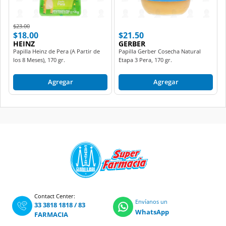
Price reduced from
to
$23.00
$18.00
$21.50
HEINZ
GERBER
Papilla Heinz de Pera (A Partir de
Papilla Gerber Cosecha Natural
los 8 Meses), 170 gr.
Etapa 3 Pera, 170 gr.
Agregar
Agregar
Contact Center:
Envíanos un
33 3818 1818
/
83
WhatsApp
FARMACIA