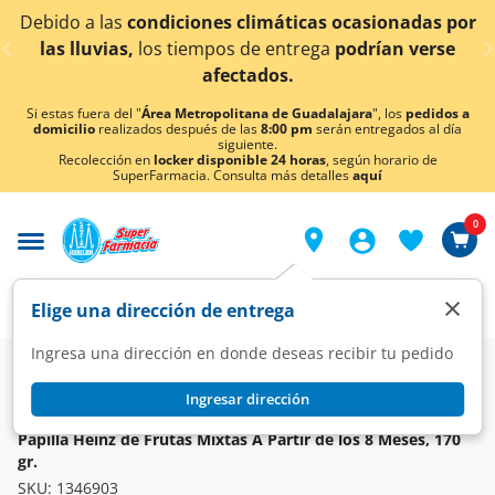
< div class="carousel-inner">
nes climáticas ocasionadas por
¡Ahora también en A
mpos de entrega
podrían verse
co
afectados.
Si estas fuera del "
Área Metropolitana de Guadalajara
", los
pedidos a
domicilio
realizados después de las
8:00 pm
serán entregados al día
siguiente.
Recolección en
locker disponible 24 horas
, según horario de
SuperFarmacia. Consulta más detalles
aquí
0
×
Elige una dirección de entrega
Ingresa una dirección en donde deseas recibir tu pedido
Super
Bebés
Alimentos para Bebé
Etapa 4 y Junior
Ingresar dirección
HEINZ
Papilla Heinz de Frutas Mixtas A Partir de los 8 Meses, 170
gr.
SKU:
1346903