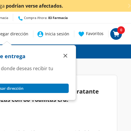
uí
para conocer detalles.
rmacia
Compra Ahora:
83 Farmacia
0
Favoritos
egar dirección
Inicia sesión
×
de entrega
 donde deseas recibir tu
sar dirección
medas Huggies Cuidado Hidratante
pzas con 80 Toallitas c/u.