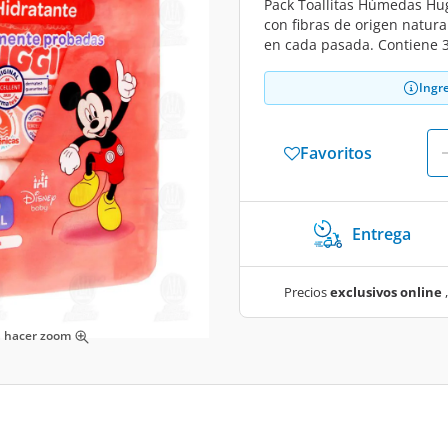
Pack Toallitas Húmedas Hug
con fibras de origen natura
en cada pasada. Contiene 3
Ingr
Favoritos
Entrega
Precios
exclusivos online
,
ra hacer zoom