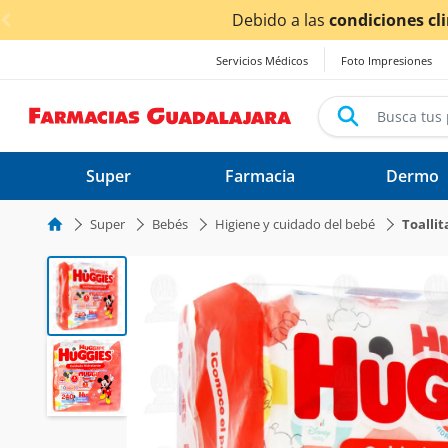
< div class="carousel-inner">
Servicios Médicos
Foto Impresiones
Super
Farmacia
Dermo
Super
Bebés
Higiene y cuidado del bebé
Toalli