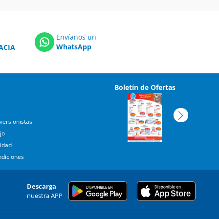
Envíanos un
WhatsApp
ACIA
Boletín de Ofertas
versionistas
jo
cidad
ndiciones
Descarga
nuestra APP