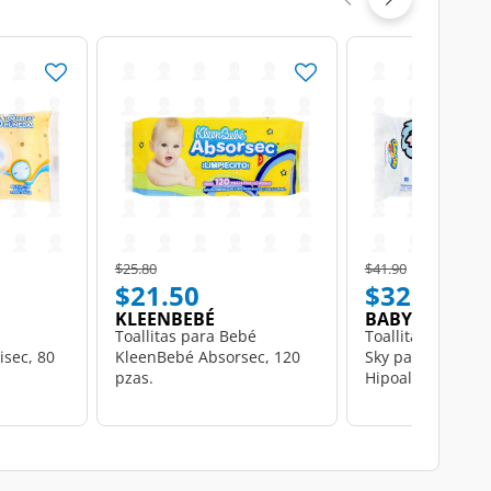
Price reduced from
to
Price reduced from
to
$25.80
$41.90
$21.50
$32.50
KLEENBEBÉ
BABY SKY
s
Toallitas para Bebé
Toallitas Húmed
sec, 80
KleenBebé Absorsec, 120
Sky para Bebé
pzas.
Hipoalergénicas,