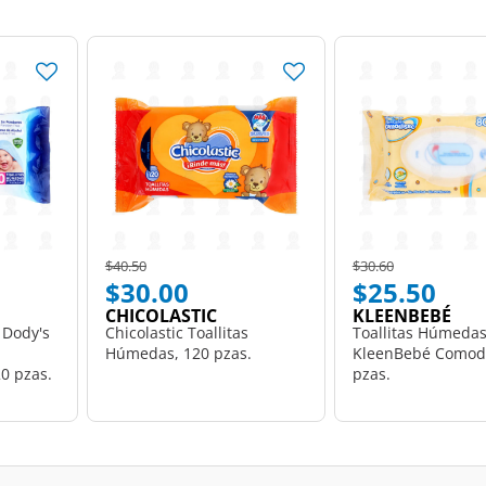
Price reduced from
to
Price reduced from
to
$40.50
$30.60
$30.00
$25.50
CHICOLASTIC
KLEENBEBÉ
 Dody's
Chicolastic Toallitas
Toallitas Húmeda
Húmedas, 120 pzas.
KleenBebé Comodi
0 pzas.
pzas.