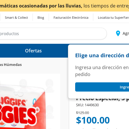
¡Ahora también en Aguascalientes!
Da
clic aq
Smart & Collect
Blog
Facturación Electrónica
Localiza tu SuperFa
Agr
Ofertas
Ayuda
Elige una dirección 
tas Húmedas
Ingresa una dirección en
pedido
HUGGIES
Ingre
Pack Toallitas Hú
Precio Especial, 3 
SKU:
1449630
Price reduced from
to
$125.00
$100.00