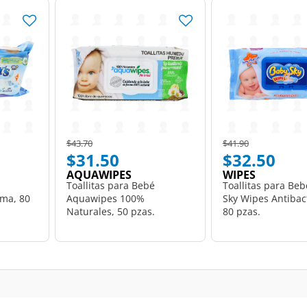
Price reduced from
to
Price reduced from
to
$43.70
$41.90
$31.50
$32.50
AQUAWIPES
WIPES
Toallitas para Bebé
Toallitas para Be
oma, 80
Aquawipes 100%
Sky Wipes Antibact
Naturales, 50 pzas.
80 pzas.