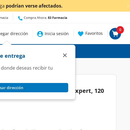
¡A
rmacia
Compra Ahora:
83 Farmacia
0
Favoritos
egar dirección
Inicia sesión
×
de entrega
 donde deseas recibir tu
sar dirección
 para Bebé Pacifica Baby Expert, 120