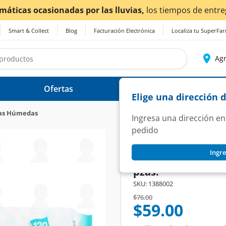
ntrega
podrían verse afectados.
Smart & Collect
Blog
Facturación Electrónica
Localiza tu SuperFa
Agr
Ofertas
Ayuda
Elige una dirección 
tas Húmedas
Ingresa una dirección en
pedido
PACIFICA
Ingre
Toallitas Húmedas
pzas.
SKU:
1388002
Price reduced from
to
$76.00
$59.00