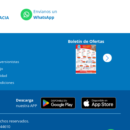
Envíanos un
WhatsApp
ACIA
Boletín de Ofertas
versionistas
jo
cidad
ndiciones
Descarga
nuestra APP
echos reservados.
. 44610