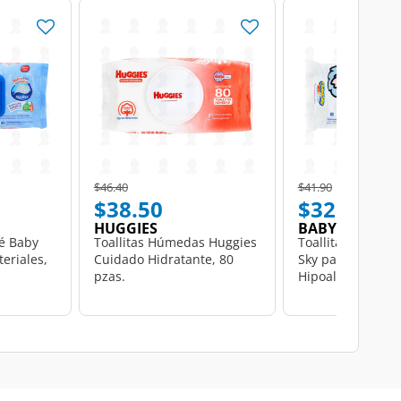
Price reduced from
to
Price reduced from
to
$46.40
$41.90
$38.50
$32.50
HUGGIES
BABY SKY
bé Baby
Toallitas Húmedas Huggies
Toallitas Húmed
eriales,
Cuidado Hidratante, 80
Sky para Bebé
pzas.
Hipoalergénicas,