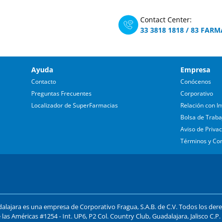
Contact Center:
33 3818 1818
/
83 FARM
Ayuda
Empresa
Contacto
Conócenos
Preguntas Frecuentes
Corporativo
Localizador de SuperFarmacias
Relación con In
Bolsa de Traba
Aviso de Priva
Términos y Co
lajara es una empresa de Corporativo Fragua, S.A.B. de C.V. Todos los der
 las Américas #1254 - Int. UP6, P2 Col. Country Club, Guadalajara, Jalisco C.P