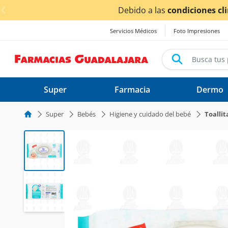
< div class="carousel-inner">
 climáticas ocasionadas por las lluvias,
los tiempos de e
Servicios Médicos
Foto Impresiones
Super
Farmacia
Dermo
Super
Bebés
Higiene y cuidado del bebé
Toalli