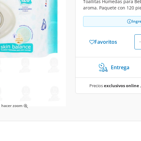
Toallitas Húmedas para Bebé
aroma. Paquete con 120 pie
Ingr
Favoritos
Entrega
Precios
exclusivos online
,
ra hacer zoom