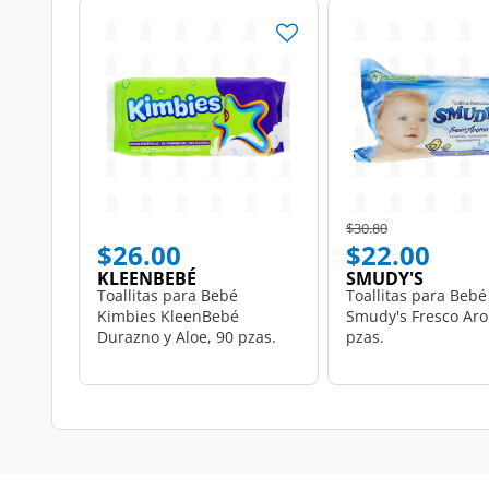
Price reduced from
to
$30.80
$26.00
$22.00
KLEENBEBÉ
SMUDY'S
Toallitas para Bebé
Toallitas para Bebé
Kimbies KleenBebé
Smudy's Fresco Ar
Durazno y Aloe, 90 pzas.
pzas.