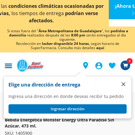
< div class="carousel-inner">
ocasionadas por
¡Ahora también en Aguascalientes!
podrían verse
conocer detalles.
Si estas fuera del "
Área Metropolitana de Guadalajara
", los
pedidos a
domicilio
realizados después de las
8:00 pm
serán entregados al día
siguiente.
Recolección en
locker disponible 24 horas
, según horario de
SuperFarmacia. Consulta más detalles
aquí
0
×
Elige una dirección de entrega
Ingresa una dirección en donde deseas recibir tu pedido
Super
Bebidas
Energéticas e Hidratantes
Energéticas
Ingresar dirección
MONSTER
Bebida Energética Monster Energy Ultra Paradise Sin
Azúcar, 473 ml.
SKU:
1405900