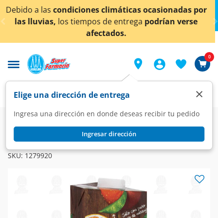
< div class="carousel-inner">
limáticas ocasionadas por
¡Ahora también en Aguasc
de entrega
podrían verse
conocer 
tados.
0
×
Elige una dirección de entrega
Ingresa una dirección en donde deseas recibir tu pedido
Super
Bebidas
Jugos y Néctares
Jugos
Ingresar dirección
DEL VALLE
Jugo del Valle 100% Jugo Naranja, 946 ml.
SKU:
1279920