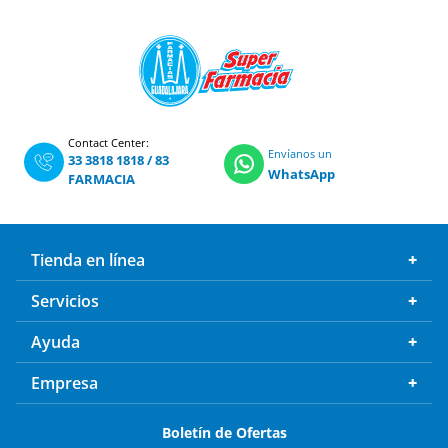
Contact Center:
Envíanos un
33 3818 1818
/
83
WhatsApp
FARMACIA
Tienda en línea
Servicios
Ayuda
Empresa
Boletín de Ofertas