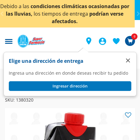
< div class="carousel-inner">
icas ocasionadas por
¡Ahora también en Aguascalien
trega
podrían verse
conocer detall
0
×
Elige una dirección de entrega
Ingresa una dirección en donde deseas recibir tu pedido
Super
Bebidas
Jugos y Néctares
Néctares
Ingresar dirección
JUMEX
Bebida Jumex Único Fresco con Arándano, 475 ml.
SKU:
1380320