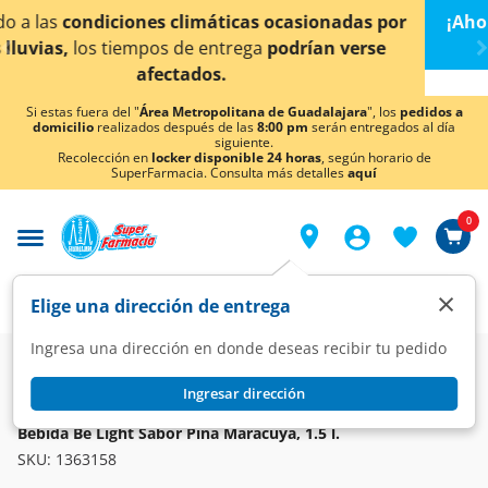
< div class="carousel-inner">
asionadas por
¡Ahora también en Aguascalientes!
D
rían verse
conocer detalles.
Si estas fuera del "
Área Metropolitana de Guadalajara
", los
pedidos a
domicilio
realizados después de las
8:00 pm
serán entregados al día
siguiente.
Recolección en
locker disponible 24 horas
, según horario de
SuperFarmacia. Consulta más detalles
aquí
0
×
Elige una dirección de entrega
Ingresa una dirección en donde deseas recibir tu pedido
Super
Bebidas
Preparadas y Refrescantes
Refrescantes
Ingresar dirección
BE LIGHT
Bebida Be Light Sabor Piña Maracuyá, 1.5 l.
SKU:
1363158