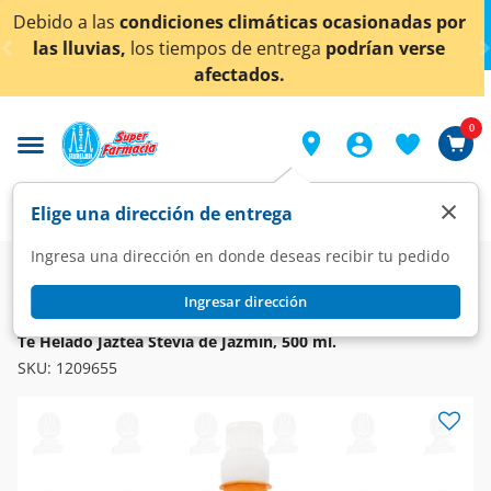
< div class="carousel-inner">
limáticas ocasionadas por
¡Ahora también en Aguasc
de entrega
podrían verse
conocer 
tados.
0
×
Elige una dirección de entrega
Ingresa una dirección en donde deseas recibir tu pedido
Super
Bebidas
Preparadas y Refrescantes
Refrescantes
Ingresar dirección
JAZTEA
Té Helado Jaztea Stevia de Jazmín, 500 ml.
SKU:
1209655