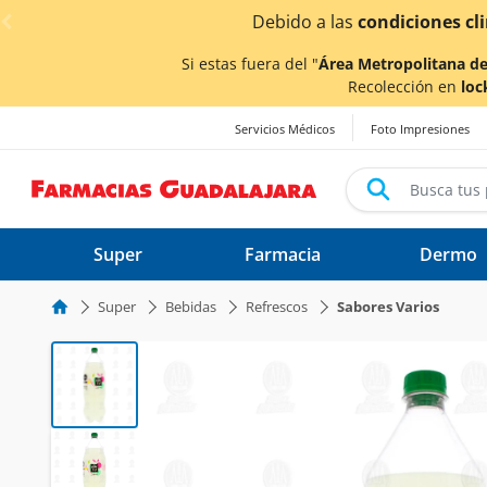
< div class="carousel-inner">
Debido a las
condiciones climáticas ocasi
Si estas fuera del "
Área Metropolitana de
Recolección en
loc
Servicios Médicos
Foto Impresiones
Super
Farmacia
Dermo
Super
Bebidas
Refrescos
Sabores Varios