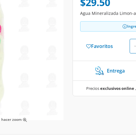
$29.50
Agua Mineralizada Limon-ada
Ingr
Favoritos
Entrega
Precios
exclusivos online
,
ra hacer zoom