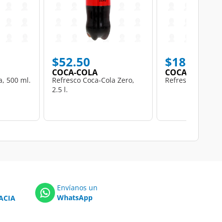
$52.50
$18.50
COCA-COLA
COCA-COLA
a, 500 ml.
Refresco Coca-Cola Zero,
Refresco Coca-Co
2.5 l.
Envíanos un
WhatsApp
ACIA