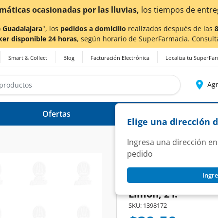
onadas por las lluvias,
los tiempos de entrega
podrían ve
 Guadalajara
", los
pedidos a domicilio
realizados después de las
ker disponible 24 horas
, según horario de SuperFarmacia. Consult
Smart & Collect
Blog
Facturación Electrónica
Localiza tu SuperFa
Agr
Ofertas
Ayuda
Elige una dirección 
Ingresa una dirección en
pedido
DEL VALLE
Ingre
Agua Mineralizada
Limón, 2 l.
SKU:
1398172