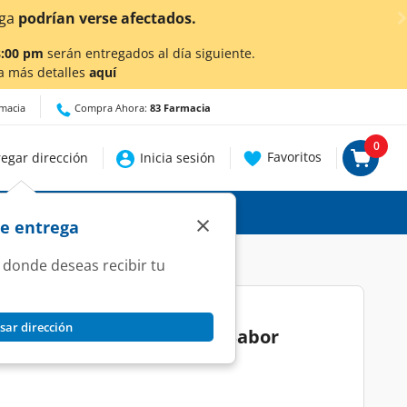
rse afectados.
8:00 pm
serán entregados al día siguiente.
a más detalles
aquí
rmacia
Compra Ahora:
83 Farmacia
0
Favoritos
egar dirección
Inicia sesión
×
de entrega
 donde deseas recibir tu
sar dirección
 Limon-ada Del Valle Fizz Sabor