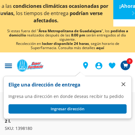
< div class="carousel-inner">
das por
¡Ahora también en Aguascalientes!
Da
clic aq
verse
conocer detalles.
Si estas fuera del "
Área Metropolitana de Guadalajara
", los
pedidos a
domicilio
realizados después de las
8:00 pm
serán entregados al día
siguiente.
Recolección en
locker disponible 24 horas
, según horario de
SuperFarmacia. Consulta más detalles
aquí
0
×
Elige una dirección de entrega
Ingresa una dirección en donde deseas recibir tu pedido
Super
Bebidas
Refrescos
Sabores Varios
Ingresar dirección
DEL VALLE
Agua Mineralizada Naranj-ada Del Valle Fizz Sabor Naranja,
2 l.
SKU:
1398180