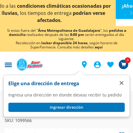
< div class="carousel-inner">
asionadas por
¡Ahora también en Aguascalientes!
D
rían verse
conocer detalles.
Si estas fuera del "
Área Metropolitana de Guadalajara
", los
pedidos a
domicilio
realizados después de las
8:00 pm
serán entregados al día
siguiente.
Recolección en
locker disponible 24 horas
, según horario de
SuperFarmacia. Consulta más detalles
aquí
0
×
Elige una dirección de entrega
Ingresa una dirección en donde deseas recibir tu pedido
Super
Bebidas
Refrescos
Sabores Varios
Ingresar dirección
FRESCA
Refresco Fresca Toronja, 400 ml.
SKU:
1099566