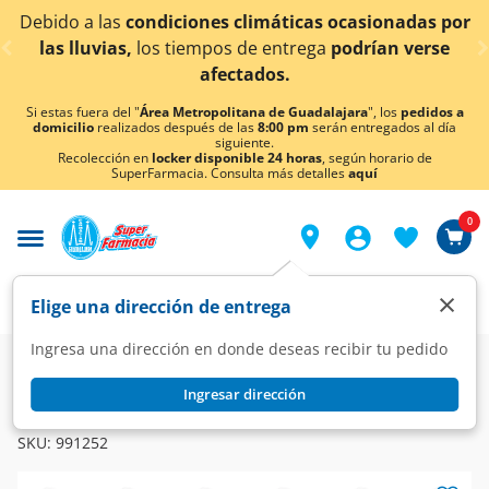
< div class="carousel-inner">
condiciones climáticas ocasionadas por
¡Ahora tambi
los tiempos de entrega
podrían verse
afectados.
Si estas fuera del "
Área Metropolitana de Guadalajara
", los
pedidos a
domicilio
realizados después de las
8:00 pm
serán entregados al día
siguiente.
Recolección en
locker disponible 24 horas
, según horario de
SuperFarmacia. Consulta más detalles
aquí
0
×
Elige una dirección de entrega
Ingresa una dirección en donde deseas recibir tu pedido
Super
Bebidas
Refrescos
Sabores Varios
Ingresar dirección
CASERA
Refresco Sangría Casera, 2 l.
SKU:
991252