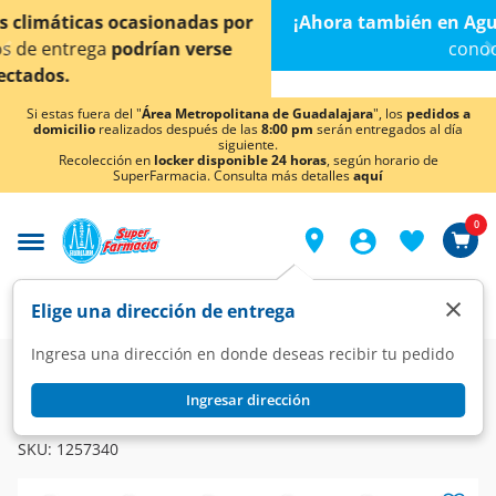
< div class="carousel-inner">
¡Ahora también en Aguascalientes!
Da
clic aquí
para
conocer detalles.
Si estas fuera del "
Área Metropolitana de Guadalajara
", los
pedidos a
domicilio
realizados después de las
8:00 pm
serán entregados al día
siguiente.
Recolección en
locker disponible 24 horas
, según horario de
SuperFarmacia. Consulta más detalles
aquí
0
×
Elige una dirección de entrega
Ingresa una dirección en donde deseas recibir tu pedido
Super
Bebidas
Refrescos
Sabores Varios
Ingresar dirección
MUNDET
Refresco Sidral Mundet, 3 l.
SKU:
1257340