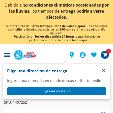
< div class="carousel-inner">
Debido a las
condiciones climáticas ocasionadas por
las lluvias,
los tiempos de entrega
podrían verse
afectados.
Si estas fuera del "
Área Metropolitana de Guadalajara
", los
pedidos a
domicilio
realizados después de las
8:00 pm
serán entregados al día
siguiente.
Recolección en
locker disponible 24 horas
, según horario de
SuperFarmacia. Consulta más detalles
aquí
0
×
Elige una dirección de entrega
Ingresa una dirección en donde deseas recibir tu pedido
Super
Bebidas
Cerveza, Vinos y Licores
Vinos
Ingresar dirección
RIUNITE
Vino Blanco Espumoso Riunite, 750 ml.
SKU:
1407252