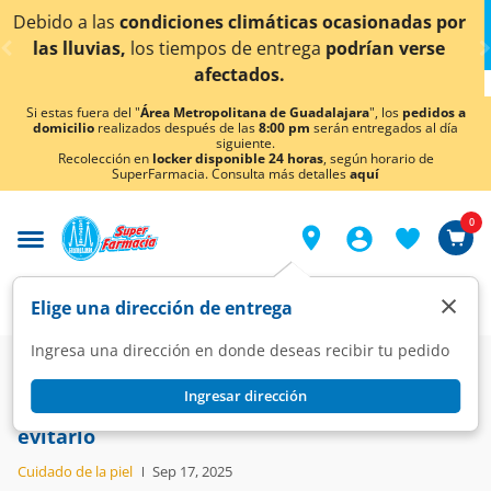
< div class="carousel-inner">
s por
¡Ahora también en Aguascalientes!
Da
clic aquí
rse
conocer detalles.
Si estas fuera del "
Área Metropolitana de Guadalajara
", los
pedidos a
domicilio
realizados después de las
8:00 pm
serán entregados al día
siguiente.
Recolección en
locker disponible 24 horas
, según horario de
SuperFarmacia. Consulta más detalles
aquí
0
×
Elige una dirección de entrega
Ingresa una dirección en donde deseas recibir tu pedido
Blog
Cuidado de la piel
Ingresar dirección
¡Dile adiós al acné! Sigue estos 7 pasos para
evitarlo
Cuidado de la piel
Sep 17, 2025