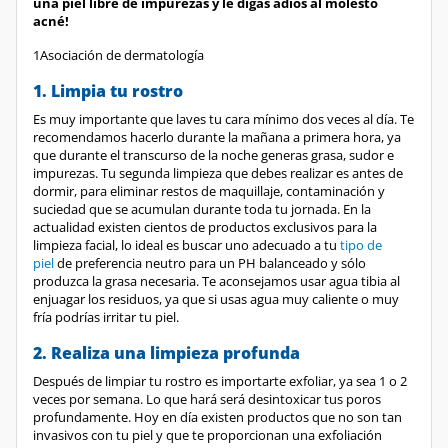
una piel libre de impurezas y le digas adiós al molesto
acné!
1Asociación de dermatología
1. Limpia tu rostro
Es muy importante que laves tu cara mínimo dos veces al día. Te
recomendamos hacerlo durante la mañana a primera hora, ya
que durante el transcurso de la noche generas grasa, sudor e
impurezas. Tu segunda limpieza que debes realizar es antes de
dormir, para eliminar restos de maquillaje, contaminación y
suciedad que se acumulan durante toda tu jornada. En la
actualidad existen cientos de productos exclusivos para la
limpieza facial, lo ideal es buscar uno adecuado a tu
tipo de
piel
de preferencia neutro para un PH balanceado y sólo
produzca la grasa necesaria. Te aconsejamos usar agua tibia al
enjuagar los residuos, ya que si usas agua muy caliente o muy
fría podrías irritar tu piel.
2. Realiza una limpieza profunda
Después de limpiar tu rostro es importarte exfoliar, ya sea 1 o 2
veces por semana. Lo que hará será desintoxicar tus poros
profundamente. Hoy en día existen productos que no son tan
invasivos con tu piel y que te proporcionan una exfoliación