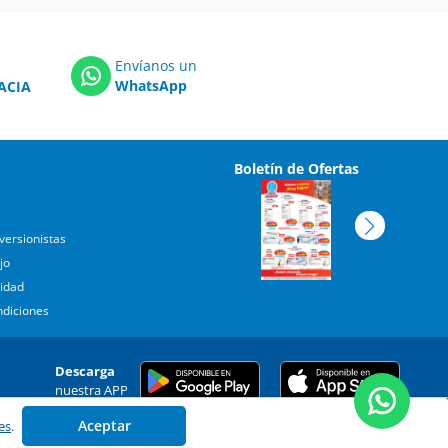
Envíanos un
WhatsApp
ACIA
Boletín de Ofertas
versionistas
jo
cidad
ndiciones
Descarga
nuestra APP
Aceptar
es
.
echos reservados.