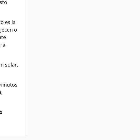
esto
o es la
ojecen o
nte
ra.
n solar,
 minutos
a,
o