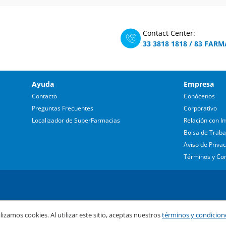
Contact Center:
33 3818 1818
/
83 FARM
Ayuda
Empresa
Contacto
Conócenos
Preguntas Frecuentes
Corporativo
Localizador de SuperFarmacias
Relación con In
Bolsa de Traba
Aviso de Priva
Términos y Co
lizamos cookies. Al utilizar este sitio, aceptas nuestros
términos y condicion
lajara es una empresa de Corporativo Fragua, S.A.B. de C.V. Todos los der