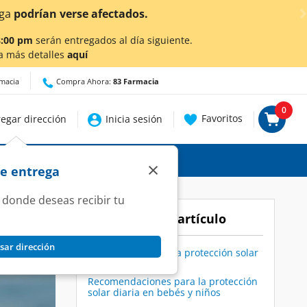
8:00 pm
serán entregados al día siguiente.
a más detalles
aquí
rmacia
Compra Ahora:
83 Farmacia
0
Favoritos
egar dirección
Inicia sesión
×
de entrega
 donde deseas recibir tu
Contenido del artículo
sar dirección
La importancia de la protección solar
en bebés y niños
Recomendaciones para la protección
solar diaria en bebés y niños