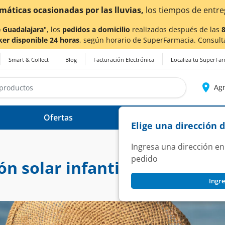
ias,
los tiempos de entrega
podrían verse afectados.
 Guadalajara
", los
pedidos a domicilio
realizados después de las
ker disponible 24 horas
, según horario de SuperFarmacia. Consult
Smart & Collect
Blog
Facturación Electrónica
Localiza tu SuperFa
Agr
Ofertas
Ayuda
Elige una dirección 
Ingresa una dirección en
pedido
n solar infantil
Ingre