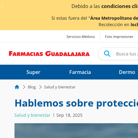
< div class="carousel-inner">
ido a las
condiciones climáticas ocasionadas por las lluv
Si estas fuera del "
Área Metropolitana de
Recolección en
loc
Servicios Médicos
Foto Impresiones
Super
Farmacia
Dermo
Blog
Salud y bienestar
Hablemos sobre protecció
Salud y bienestar
Sep 18, 2025