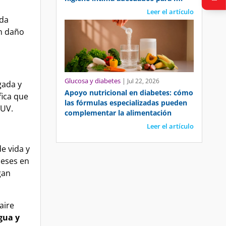
Leer el artículo
ida
n daño
Glucosa y diabetes
|
Jul 22, 2026
gada y
Apoyo nutricional en diabetes: cómo
fica que
las fórmulas especializadas pueden
 UV.
complementar la alimentación
Leer el artículo
e vida y
meses en
gan
aire
gua y