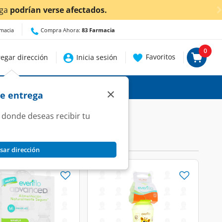
etalles.
rmacia
Compra Ahora:
83 Farmacia
0
Favoritos
egar dirección
Inicia sesión
×
de entrega
 donde deseas recibir tu
sar dirección