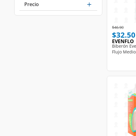
Precio
Price reduce
to
$46.90
$32.50
EVENFLO
Biberón Eve
Flujo Medio,