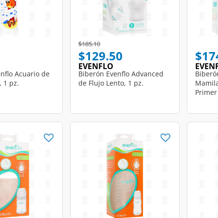
d from
Price reduced from
to
$185.10
$129.50
$17
EVENFLO
EVEN
nflo Acuario de
Biberón Evenflo Advanced
Biberó
 1 pz.
de Flujo Lento, 1 pz.
Mamila
Primer