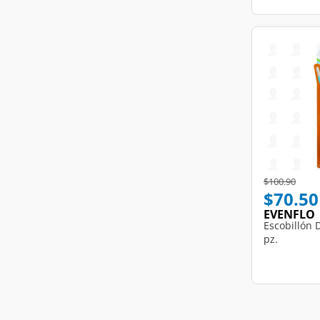
Price reduce
to
$100.90
$70.50
EVENFLO
Escobillón 
pz.