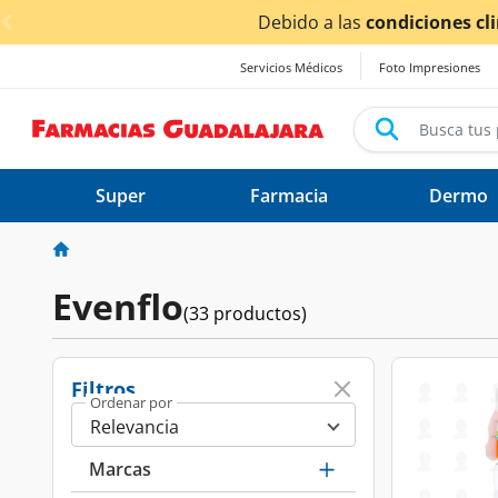
< div class="carousel-inner">
¡Aho
Servicios Médicos
Foto Impresiones
Super
Farmacia
Dermo
Evenflo
(33 productos)
Filtros
Ordenar por
Marcas