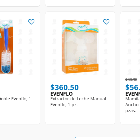
d from
Price r
t
$80.90
$360.50
$56
EVENFLO
EVEN
Doble Evenflo, 1
Extractor de Leche Manual
Mamila
Evenflo, 1 pz.
Ancho 
pzas.