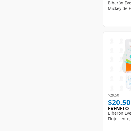
Biberón Eve
Mickey de F
Price reduce
to
$29.50
$20.50
EVENFLO
Biberón Eve
Flujo Lento,