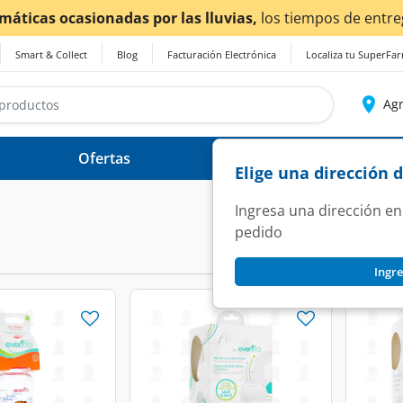
ra también en Aguascalientes!
Da
clic aquí
para conocer d
Smart & Collect
Blog
Facturación Electrónica
Localiza tu SuperFa
Agr
Ofertas
Ayuda
Elige una dirección 
Ingresa una dirección en
pedido
Ingre