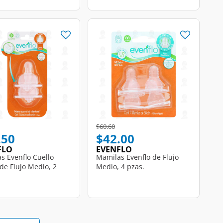
educed from
o
Price reduced from
to
$60.60
.50
$42.00
FLO
EVENFLO
s Evenflo Cuello
Mamilas Evenflo de Flujo
de Flujo Medio, 2
Medio, 4 pzas.