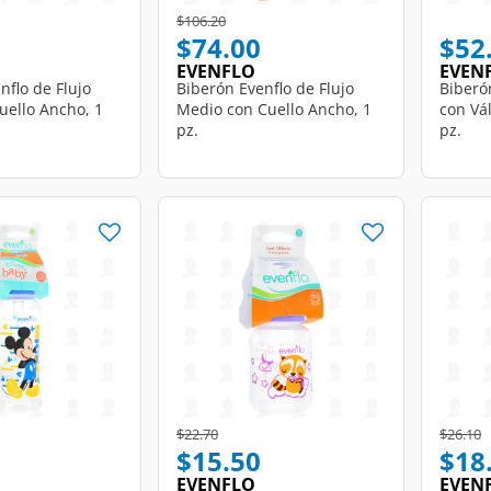
d from
Price reduced from
to
$106.20
$74.00
$52
EVENFLO
EVEN
nflo de Flujo
Biberón Evenflo de Flujo
Biberó
uello Ancho, 1
Medio con Cuello Ancho, 1
con Vál
pz.
pz.
d from
Price reduced from
to
Price r
t
$22.70
$26.10
$15.50
$18
EVENFLO
EVEN