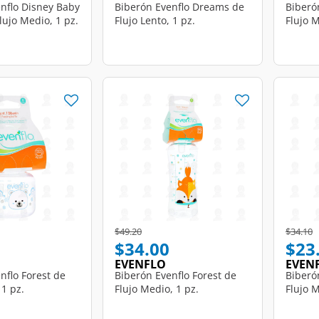
nflo Disney Baby
Biberón Evenflo Dreams de
Biberó
lujo Medio, 1 pz.
Flujo Lento, 1 pz.
Flujo M
d from
Price reduced from
to
Price r
t
$49.20
$34.10
$34.00
$23
EVENFLO
EVEN
nflo Forest de
Biberón Evenflo Forest de
Biberó
 1 pz.
Flujo Medio, 1 pz.
Flujo M