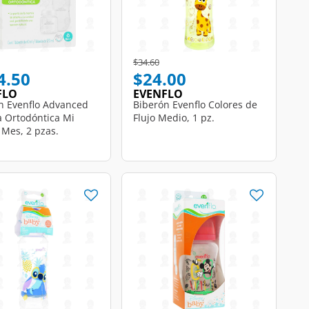
Price reduced from
to
$34.60
4.50
$24.00
FLO
EVENFLO
n Evenflo Advanced
Biberón Evenflo Colores de
 Ortodóntica Mi
Flujo Medio, 1 pz.
 Mes, 2 pzas.