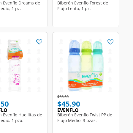
n Evenflo Dreams de
Biberón Evenflo Forest de
edio, 1 pz.
Flujo Lento, 1 pz.
educed from
o
Price reduced from
to
$66.50
.50
$45.90
FLO
EVENFLO
n Evenflo Huellitas de
Biberón Evenflo Twist PP de
edio, 1 pza.
Flujo Medio, 3 pzas.