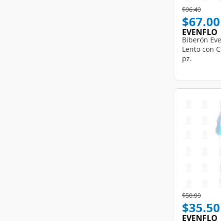
Price reduce
to
$96.40
$67.00
EVENFLO
Biberón Eve
Lento con C
pz.
Price reduce
to
$50.90
$35.50
EVENFLO