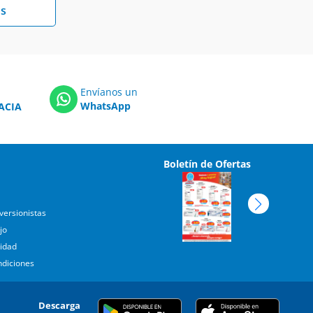
s
Envíanos un
WhatsApp
ACIA
Boletín de Ofertas
versionistas
jo
cidad
ndiciones
Descarga