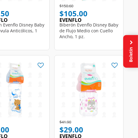
Price reduced from
to
$150.60
.50
$105.00
FLO
EVENFLO
n Evenflo Disney Baby
Biberón Evenflo Disney Baby
vula Anticólicos, 1
de Flujo Medio con Cuello
Ancho, 1 pz.
Boletín
educed from
o
Price reduced from
to
$41.90
.00
$29.00
FLO
EVENFLO