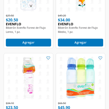
Price reduced from
to
Price reduced from
to
$29.50
$49.20
$20.50
$34.00
EVENFLO
EVENFLO
Biberón Evenflo Forest de Flujo
Biberón Evenflo Forest de Flujo
Lento, 1 pz.
Medio, 1 pz.
Agregar
Agregar
Price reduced from
to
Price reduced from
to
$34.10
$66.50
$23.50
$45.90