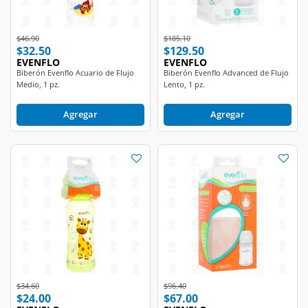
Price reduced from
to
Price reduced from
to
$46.90
$185.10
$32.50
$129.50
EVENFLO
EVENFLO
Biberón Evenflo Acuario de Flujo
Biberón Evenflo Advanced de Flujo
Medio, 1 pz.
Lento, 1 pz.
Agregar
Agregar
Price reduced from
to
Price reduced from
to
$34.60
$96.40
$24.00
$67.00