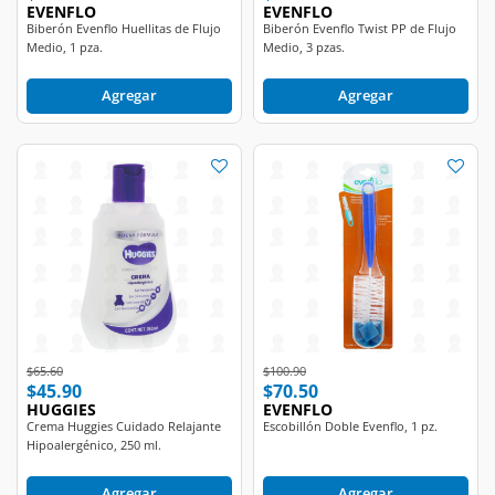
EVENFLO
EVENFLO
Biberón Evenflo Huellitas de Flujo
Biberón Evenflo Twist PP de Flujo
Medio, 1 pza.
Medio, 3 pzas.
Agregar
Agregar
Price reduced from
to
Price reduced from
to
$65.60
$100.90
$45.90
$70.50
HUGGIES
EVENFLO
Crema Huggies Cuidado Relajante
Escobillón Doble Evenflo, 1 pz.
Hipoalergénico, 250 ml.
Agregar
Agregar