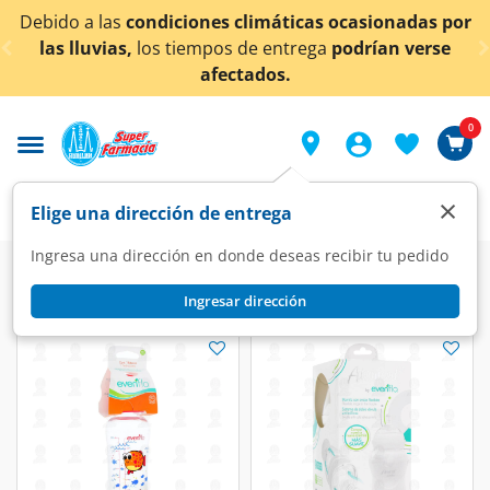
< div class="carousel-inner">
s por
¡Ahora también en Aguascalientes!
Da
clic aquí
rse
conocer detalles.
0
×
Elige una dirección de entrega
Ingresa una dirección en donde deseas recibir tu pedido
Ingresar dirección
Evenflo/KleenBebé/Huggies
(34 productos)