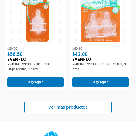
Price reduced from
to
Price reduced from
to
$80.90
$60.60
$56.50
$42.00
EVENFLO
EVENFLO
Mamilas Evenflo Cuello Ancho de
Mamilas Evenflo de Flujo Medio, 4
Flujo Medio, 2 pzas.
pzas.
Agregar
Agregar
Ver más productos