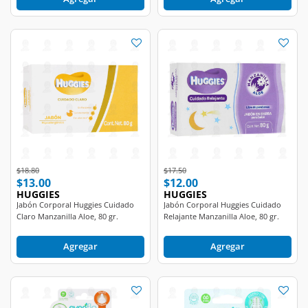
Price reduced from
to
Price reduced from
to
$18.80
$17.50
$13.00
$12.00
HUGGIES
HUGGIES
Jabón Corporal Huggies Cuidado
Jabón Corporal Huggies Cuidado
Claro Manzanilla Aloe, 80 gr.
Relajante Manzanilla Aloe, 80 gr.
Agregar
Agregar