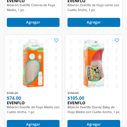
EVENFLO
EVENFLO
Biberón Evenflo Colores de Flujo
Biberón Evenflo de Flujo Lento con
Medio, 1 pz.
Cuello Ancho, 1 pz.
Agregar
Agregar
Price reduced from
to
Price reduced from
to
$106.20
$150.60
$74.00
$105.00
EVENFLO
EVENFLO
Biberón Evenflo de Flujo Medio con
Biberón Evenflo Disney Baby de
Cuello Ancho, 1 pz.
Flujo Medio con Cuello Ancho, 1 pz.
Agregar
Agregar