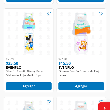
Price reduced from
to
Price reduced from
to
$50.90
$22.70
$35.50
$15.50
EVENFLO
EVENFLO
Biberón Evenflo Disney Baby
Biberón Evenflo Dreams de Flujo
Mickey de Flujo Medio, 1 pz.
Lento, 1 pz.
Agregar
Agregar