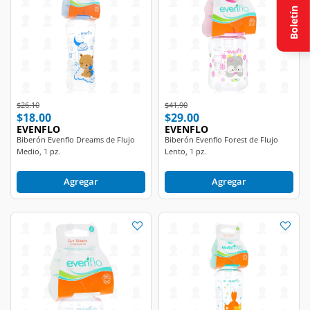
Boletín
Price reduced from
to
Price reduced from
to
$26.10
$41.90
$18.00
$29.00
EVENFLO
EVENFLO
Biberón Evenflo Dreams de Flujo
Biberón Evenflo Forest de Flujo
Medio, 1 pz.
Lento, 1 pz.
Agregar
Agregar