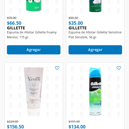
Price reduced from
to
Price reduced from
to
$95.40
$50.30
$66.50
$35.00
GILLETTE
GILLETTE
Espuma de Afeitar Gillette Foamy
Espuma de Afeitar Gillette Sensitive
Mentol, 175 gr.
Piel Sensible, 56 gr.
Agregar
Agregar
Price reduced from
to
Price reduced from
to
$224.00
$191.90
$156.50
$134.00
GILLETTE
GILLETTE
Exfoliante Íntimo Venus Suave para
Gel de Afeitar Gillette Mach3