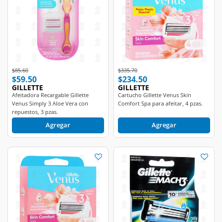
Price reduced from
to
Price reduced from
to
$85.60
$335.70
$59.50
$234.50
GILLETTE
GILLETTE
Afeitadora Recargable Gillette
Cartucho Gillette Venus Skin
Venus Simply 3 Aloe Vera con
Comfort Spa para afeitar, 4 pzas.
repuestos, 3 pzas.
Agregar
Agregar