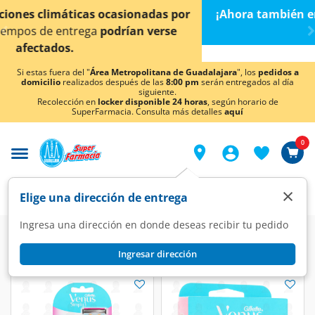
< div class="carousel-inner">
¡Ahora también en Aguascalientes!
Da
clic aquí
para
conocer detalles.
Si estas fuera del "
Área Metropolitana de Guadalajara
", los
pedidos a
domicilio
realizados después de las
8:00 pm
serán entregados al día
siguiente.
Recolección en
locker disponible 24 horas
, según horario de
SuperFarmacia. Consulta más detalles
aquí
0
×
Elige una dirección de entrega
Ingresa una dirección en donde deseas recibir tu pedido
Ingresar dirección
Gillette/Venus/Sensor 3/Simply
(34 productos)