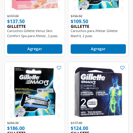
Price reduced from
to
Price reduced from
to
$197.00
$156.50
$137.50
$109.50
GILLETTE
GILLETTE
Cartuchos Gillette Venus Skin
Cartuchos para Afeitar Gillette
Comfort Spa para Afeitar, 2 pzas.
Mach3, 2 pzas.
Agregar
Agregar
Price reduced from
to
Price reduced from
to
$266.30
$177.40
$186.00
$124.00
GILLETTE
GILLETTE
Cartuchos para Afeitar Gillette
Cartuchos para Afeitar Gillette