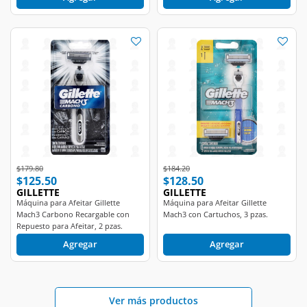
Price reduced from
to
Price reduced from
to
$179.80
$184.20
$125.50
$128.50
GILLETTE
GILLETTE
Máquina para Afeitar Gillette
Máquina para Afeitar Gillette
Mach3 Carbono Recargable con
Mach3 con Cartuchos, 3 pzas.
Repuesto para Afeitar, 2 pzas.
Agregar
Agregar
Ver más productos