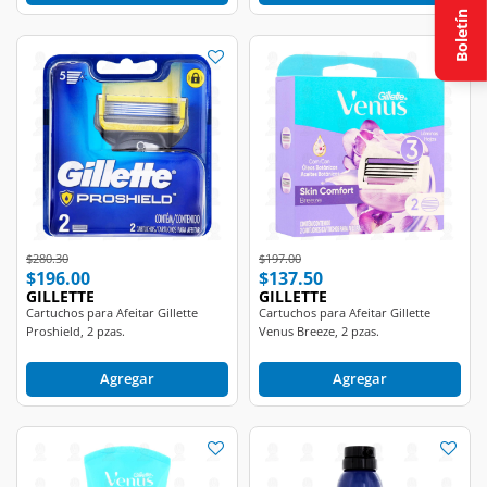
Boletín
Price reduced from
to
Price reduced from
to
$280.30
$197.00
$196.00
$137.50
GILLETTE
GILLETTE
Cartuchos para Afeitar Gillette
Cartuchos para Afeitar Gillette
Proshield, 2 pzas.
Venus Breeze, 2 pzas.
Agregar
Agregar