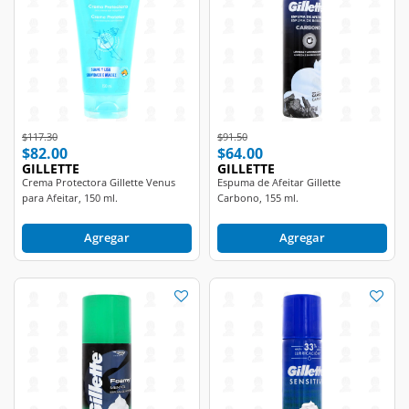
Price reduced from
to
Price reduced from
to
$117.30
$91.50
$82.00
$64.00
GILLETTE
GILLETTE
Crema Protectora Gillette Venus
Espuma de Afeitar Gillette
para Afeitar, 150 ml.
Carbono, 155 ml.
Agregar
Agregar