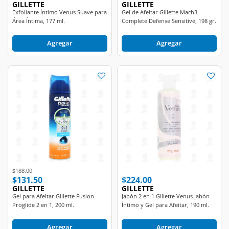
Área Íntima, 177 ml.
Complete Defense Sensitive, 198 gr.
Agregar
Agregar
Price reduced from
to
$188.00
$131.50
$224.00
GILLETTE
GILLETTE
Gel para Afeitar Gillette Fusion
Jabón 2 en 1 Gillette Venus Jabón
Proglide 2 en 1, 200 ml.
Íntimo y Gel para Afeitar, 190 ml.
Agregar
Agregar