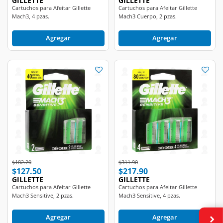
Mach3, 4 pzas.
Mach3 Cuerpo, 2 pzas.
Agregar
Agregar
Price reduced from
to
Price reduced from
to
$182.20
$311.90
$127.50
$217.90
GILLETTE
GILLETTE
Cartuchos para Afeitar Gillette
Cartuchos para Afeitar Gillette
Mach3 Sensitive, 2 pzas.
Mach3 Sensitive, 4 pzas.
Agregar
Agregar