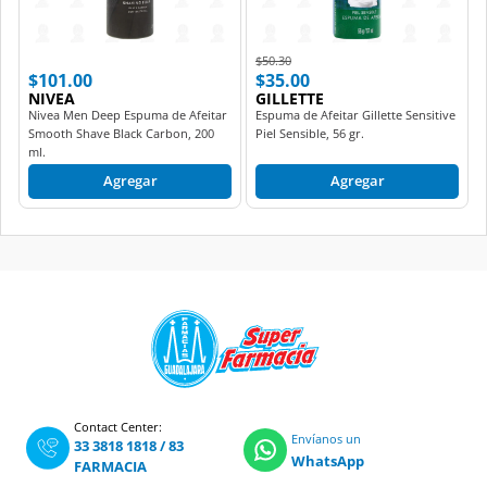
Price reduced from
to
$50.30
$101.00
$35.00
NIVEA
GILLETTE
Nivea Men Deep Espuma de Afeitar
Espuma de Afeitar Gillette Sensitive
Smooth Shave Black Carbon, 200
Piel Sensible, 56 gr.
ml.
Agregar
Agregar
Contact Center:
Envíanos un
33 3818 1818
/
83
WhatsApp
FARMACIA