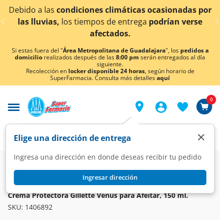
< div class="carousel-inner">
ido a las
condiciones climáticas ocasionadas por
¡Ah
as lluvias,
los tiempos de entrega
podrían verse
afectados.
Si estas fuera del "
Área Metropolitana de Guadalajara
", los
pedidos a
domicilio
realizados después de las
8:00 pm
serán entregados al día
siguiente.
Recolección en
locker disponible 24 horas
, según horario de
SuperFarmacia. Consulta más detalles
aquí
0
×
Elige una dirección de entrega
Ingresa una dirección en donde deseas recibir tu pedido
Super
Higiene y Belleza
Afeitado
Cremas para Afeitar y Depilar
Ingresar dirección
GILLETTE
Crema Protectora Gillette Venus para Afeitar, 150 ml.
SKU:
1406892