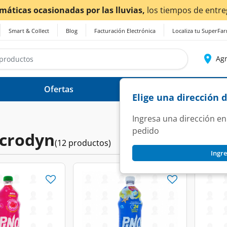
as por las lluvias,
los tiempos de entrega
podrían verse 
Smart & Collect
Blog
Facturación Electrónica
Localiza tu SuperFa
Agr
Ofertas
Ayuda
Elige una dirección 
Ingresa una dirección en
pedido
icrodyn
(12 productos)
Ingre