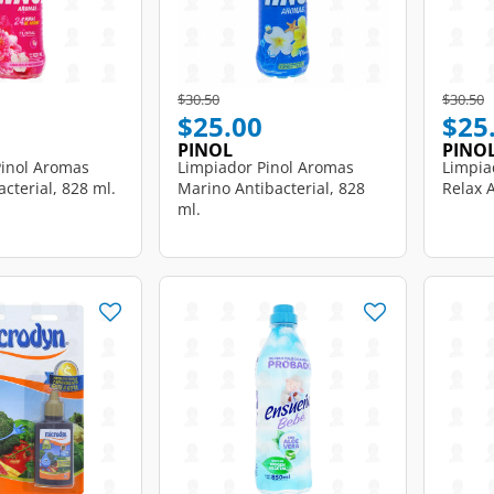
d from
Price reduced from
to
Price r
t
$30.50
$30.50
$25.00
$25
PINOL
PINO
Pinol Aromas
Limpiador Pinol Aromas
Limpia
acterial, 828 ml.
Marino Antibacterial, 828
Relax A
ml.