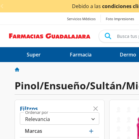
< div class="carousel-inner">
Debido a las
condiciones climáticas ocasionad
Servicios Médicos
Foto Impresiones
Super
Farmacia
Dermo
Pinol/Ensueño/Sultán/M
Filtros
Ordenar por
Marcas