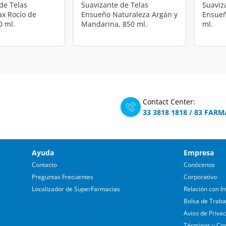
de Telas
Suavizante de Telas
Suaviz
x Rocío de
Ensueño Naturaleza Argán y
Ensueñ
0 ml.
Mandarina, 850 ml.
ml.
Contact Center:
33 3818 1818
/
83 FARM
Ayuda
Empresa
Contacto
Conócenos
Preguntas Frecuentes
Corporativo
Localizador de SuperFarmacias
Relación con In
Bolsa de Traba
Aviso de Priva
Términos y Co