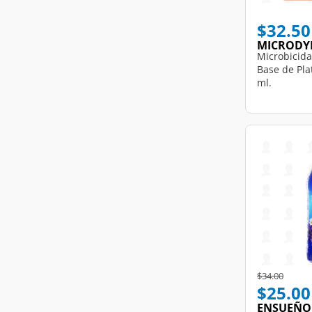
$32.50
MICRODY
Microbicida
Base de Pla
ml.
Price reduce
to
$34.00
$25.00
ENSUEÑO