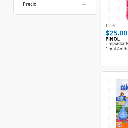
Precio
Price reduce
to
$30.50
$25.00
PINOL
Limpiador 
Floral Antib