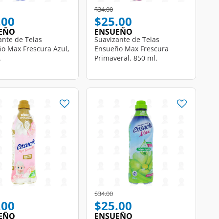
educed from
o
Price reduced from
to
$34.00
.00
$25.00
EÑO
ENSUEÑO
ante de Telas
Suavizante de Telas
o Max Frescura Azul,
Ensueño Max Frescura
.
Primaveral, 850 ml.
Price reduced from
to
$34.00
.00
$25.00
EÑO
ENSUEÑO