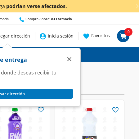
afectados.
rmacia
Compra Ahora:
83 Farmacia
0
Favoritos
egar dirección
Inicia sesión
×
de entrega
 donde deseas recibir tu
sar dirección