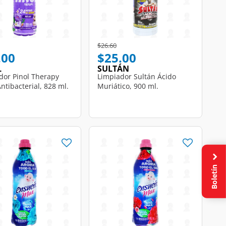
educed from
o
Price reduced from
to
$26.60
.00
$25.00
L
SULTÁN
dor Pinol Therapy
Limpiador Sultán Ácido
ntibacterial, 828 ml.
Muriático, 900 ml.
Boletín