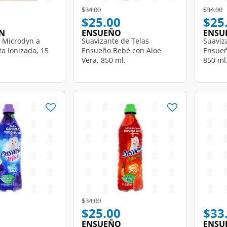
Price reduced from
to
Price r
t
$34.00
$34.00
$25.00
$25
N
ENSUEÑO
ENSU
 Microdyn a
Suavizante de Telas
Suaviz
ta Ionizada, 15
Ensueño Bebé con Aloe
Ensueñ
Vera, 850 ml.
850 ml
d from
Price reduced from
to
$34.00
$25.00
$33
ENSUEÑO
ENSU