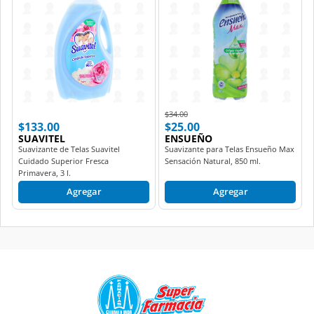
Price reduced from
to
$34.00
$133.00
$25.00
SUAVITEL
ENSUEÑO
Suavizante de Telas Suavitel
Suavizante para Telas Ensueño Max
Cuidado Superior Fresca
Sensación Natural, 850 ml.
Primavera, 3 l.
Agregar
Agregar