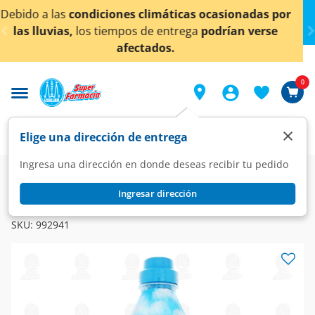
< div class="carousel-inner">
as ocasionadas por
¡Ahora también en Aguascaliente
ga
podrían verse
conocer detalles
0
×
Elige una dirección de entrega
Ingresa una dirección en donde deseas recibir tu pedido
Super
Hogar
Lavandería
Suavizantes
Ingresar dirección
ENSUEÑO
Suavizante de Telas Ensueño Bebé con Aloe Vera, 850 ml.
SKU:
992941