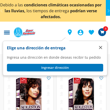
< div class="carousel-inner">
ciones climáticas ocasionadas por
¡Ahora también e
tiempos de entrega
podrían verse
afectados.
0
×
Elige una dirección de entrega
Ingresa una dirección en donde deseas recibir tu pedido
Ingresar dirección
Deluxe
(3 productos)