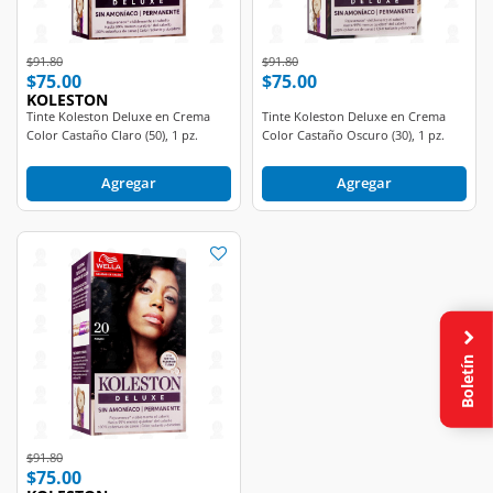
Price reduced from
to
Price reduced from
to
$91.80
$91.80
$75.00
$75.00
KOLESTON
Tinte Koleston Deluxe en Crema
Tinte Koleston Deluxe en Crema
Color Castaño Claro (50), 1 pz.
Color Castaño Oscuro (30), 1 pz.
Agregar
Agregar
Boletín
Price reduced from
to
$91.80
$75.00