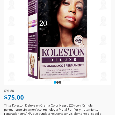
Price reduced from
to
$91.80
$75.00
Tinte Koleston Deluxe en Crema Color Negro (20) con fórmula
permanente sin amoníaco, tecnología Metal Purifier y tratamiento
reparador con AHA que ayuda a rejuvenecer visiblemente el cabello.