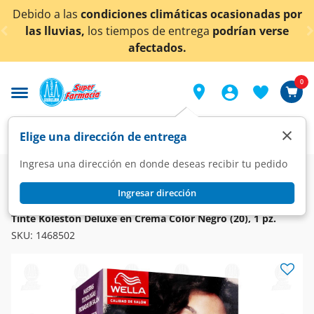
< div class="carousel-inner">
do a las
condiciones climáticas ocasionadas por
¡Aho
 lluvias,
los tiempos de entrega
podrían verse
afectados.
0
×
Elige una dirección de entrega
Ingresa una dirección en donde deseas recibir tu pedido
Super
Higiene y Belleza
Cuidado del Cabello
Tintes
Ingresar dirección
KOLESTON
Tinte Koleston Deluxe en Crema Color Negro (20), 1 pz.
SKU:
1468502