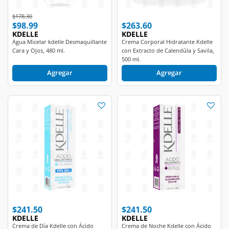
Price reduced from
to
$178.30
$98.99
$263.60
KDELLE
KDELLE
Agua Micelar kdelle Desmaquillante
Crema Corporal Hidratante Kdelle
Cara y Ojos, 480 ml.
con Extracto de Calendúla y Savila,
500 ml.
Agregar
Agregar
$241.50
$241.50
KDELLE
KDELLE
Crema de Día Kdelle con Ácido
Crema de Noche Kdelle con Ácido