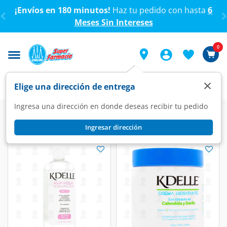
< div class="carousel-inner">
¡Envíos en 180 minutos!
Haz tu pedido con hasta
6
Meses Sin Intereses
0
×
Elige una dirección de entrega
Ingresa una dirección en donde deseas recibir tu pedido
Ingresar dirección
Kdelle
(12 productos)