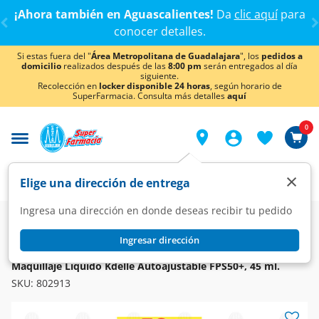
< div class="carousel-inner">
¡Ahora también en Aguascalientes!
Da
clic aquí
para
conocer detalles.
Si estas fuera del "
Área Metropolitana de Guadalajara
", los
pedidos a
domicilio
realizados después de las
8:00 pm
serán entregados al día
siguiente.
Recolección en
locker disponible 24 horas
, según horario de
SuperFarmacia. Consulta más detalles
aquí
0
×
Elige una dirección de entrega
Ingresa una dirección en donde deseas recibir tu pedido
Super
Higiene y Belleza
Cosméticos
Base para Maquillaje
Ingresar dirección
KDELLE
Maquillaje Líquido Kdelle Autoajustable FPS50+, 45 ml.
SKU:
802913