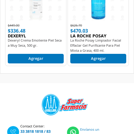
Price reduced from
to
Price reduced from
to
$449.00
$626.70
$336.48
$470.03
DEXERYL
LA ROCHE POSAY
Dexeryl Crema Emoliente Piel Seca
La Roche Posay Limpiador Facial
a Muy Seca, 500 gr.
Effaclar Gel Purificante Para Piel
Mixta a Grasa, 400 ml.
Agregar
Agregar
Contact Center:
Envíanos un
33 3818 1818
/
83