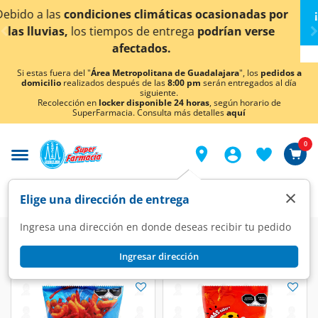
< div class="carousel-inner">
¡Ahora también en Aguascalientes!
Da
clic aquí
para
conocer detalles.
Si estas fuera del "
Área Metropolitana de Guadalajara
", los
pedidos a
domicilio
realizados después de las
8:00 pm
serán entregados al día
siguiente.
Recolección en
locker disponible 24 horas
, según horario de
SuperFarmacia. Consulta más detalles
aquí
0
×
Elige una dirección de entrega
Ingresa una dirección en donde deseas recibir tu pedido
Ingresar dirección
Sabritas
(15 productos)