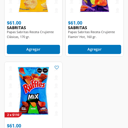
$61.00
$61.00
SABRITAS
SABRITAS
Papas Sabritas Receta Crujiente
Papas Sabritas Receta Crujiente
Clásicas, 170 gr.
Flamin' Hot, 160 gr.
Agregar
Agregar
2 x $110
$61.00