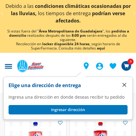
< div class="carousel-inner">
Debido a las
condiciones climáticas ocasionadas por
las lluvias,
los tiempos de entrega
podrían verse
afectados.
Si estas fuera del "
Área Metropolitana de Guadalajara
", los
pedidos a
domicilio
realizados después de las
8:00 pm
serán entregados al día
siguiente.
Recolección en
locker disponible 24 horas
, según horario de
SuperFarmacia. Consulta más detalles
aquí
0
×
Elige una dirección de entrega
Ingresa una dirección en donde deseas recibir tu pedido
Ingresar dirección
Be Light
(7 productos)