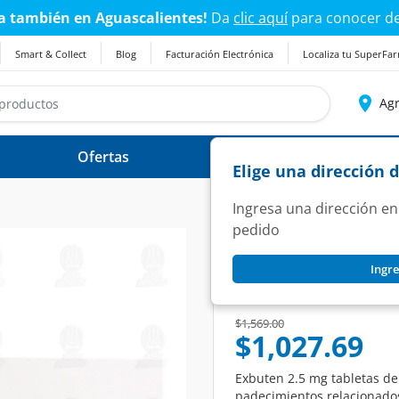
a también en Aguascalientes!
Da
clic aquí
para conocer de
Smart & Collect
Blog
Facturación Electrónica
Localiza tu SuperFa
Agr
Ofertas
Ayuda
Elige una dirección 
Ingresa una dirección en
pedido
EXBUTEN
Ingre
Exbuten 2.5 mg, 60
SKU:
1410989
Price reduced from
to
$1,569.00
$1,027.69
Exbuten 2.5 mg tabletas de
padecimientos relacionados