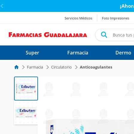
< div class="carousel-inner">
¡Ahor
Servicios Médicos
Foto Impresiones
Super
Farmacia
Dermo
Farmacia
Circulatorio
Anticoagulantes