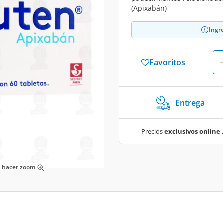
(Apixabán)
Ingr
Favoritos
Entrega
Precios
exclusivos online
,
ra hacer zoom