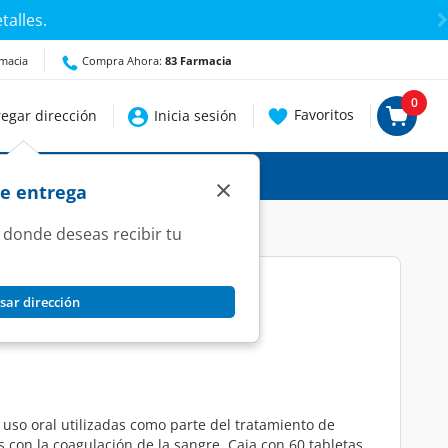
talles.
rmacia
Compra Ahora:
83 Farmacia
0
Favoritos
egar dirección
Inicia sesión
×
de entrega
 donde deseas recibir tu
sar dirección
 Tabletas.
 uso oral utilizadas como parte del tratamiento de
 con la coagulación de la sangre. Caja con 60 tabletas