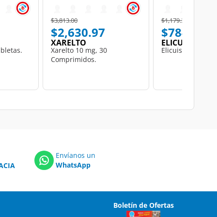
Price reduced from
to
Price reduced from
to
$3,813.00
$1,179.33
$2,630.97
$784.25
XARELTO
ELICUIS
abletas.
Xarelto 10 mg, 30
Elicuis 2.5 mg, 2
Comprimidos.
Envíanos un
WhatsApp
ACIA
Boletín de Ofertas