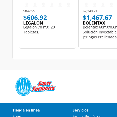
Price reduced from
to
Price reduced from
to
$842.95
$2,240.71
$606.92
$1,467.67
LEGALON
BOLENTAX
Legalon 70 mg, 20
Bolentax 60mg/0.6
Tabletas.
Solución Inyectable
Jeringas Prellenada
ml c/u.
Tienda en línea
Servicios
Super
Factura Electrónica