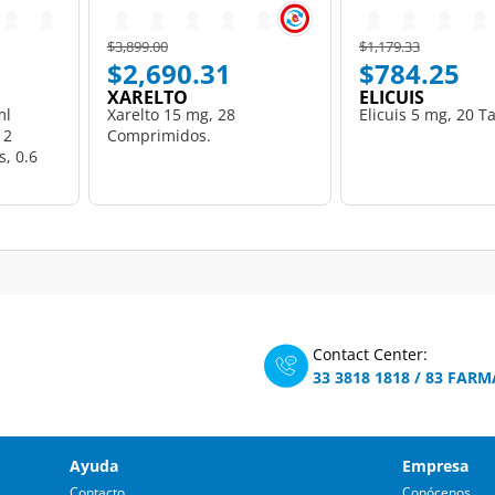
Price reduced from
to
Price reduced from
to
$3,899.00
$1,179.33
$2,690.31
$784.25
XARELTO
ELICUIS
ml
Xarelto 15 mg, 28
Elicuis 5 mg, 20 T
 2
Comprimidos.
s, 0.6
Contact Center:
33 3818 1818
/
83 FARM
Ayuda
Empresa
Contacto
Conócenos