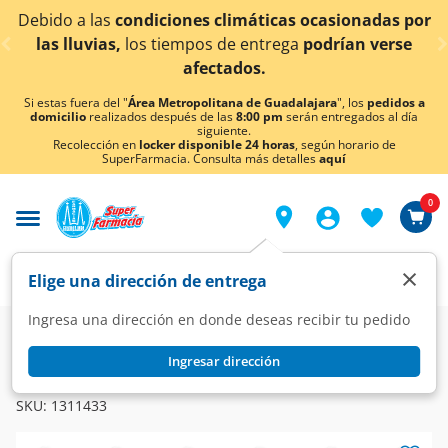
< div class="carousel-inner">
 las
condiciones climáticas ocasionadas por
¡Ahora 
vias,
los tiempos de entrega
podrían verse
afectados.
Si estas fuera del "
Área Metropolitana de Guadalajara
", los
pedidos a
domicilio
realizados después de las
8:00 pm
serán entregados al día
siguiente.
Recolección en
locker disponible 24 horas
, según horario de
SuperFarmacia. Consulta más detalles
aquí
0
×
Elige una dirección de entrega
Ingresa una dirección en donde deseas recibir tu pedido
Farmacia
Circulatorio
Anticolesterol
Ingresar dirección
EXOTIB
Exotib 10 mg, 30 Tabletas.
SKU:
1311433