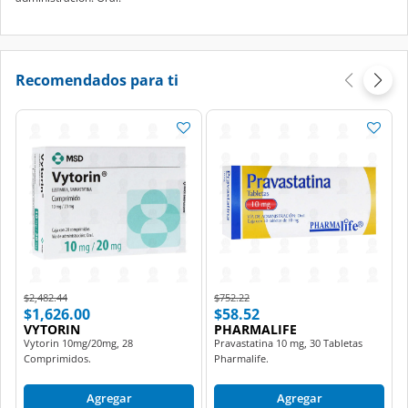
Recomendados para ti
Price reduced from
to
Price reduced from
to
$2,482.44
$752.22
$1,626.00
$58.52
VYTORIN
PHARMALIFE
Vytorin 10mg/20mg, 28
Pravastatina 10 mg, 30 Tabletas
Comprimidos.
Pharmalife.
Agregar
Agregar