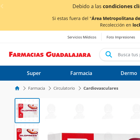
< div class="carousel-inner">
¡Ahor
Si estas fuera del "
Área Metropolitana de
Recolección en
loc
Servicios Médicos
Foto Impresiones
Super
Farmacia
Dermo
Farmacia
Circulatorio
Cardiovasculares