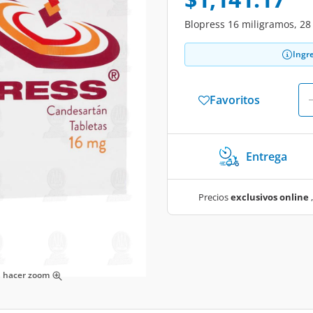
Blopress 16 miligramos, 28
Ingr
Favoritos
Entrega
Precios
exclusivos online
,
ra hacer zoom