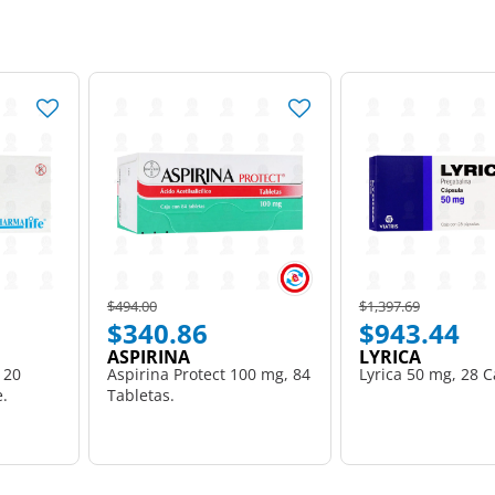
Price reduced from
to
Price reduced from
to
$494.00
$1,397.69
$340.86
$943.44
ASPIRINA
LYRICA
 20
Aspirina Protect 100 mg, 84
Lyrica 50 mg, 28 C
e.
Tabletas.