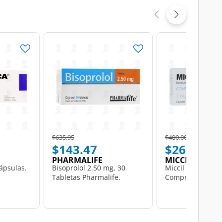
Price reduced from
to
Price reduced from
to
$635.95
$400.00
$143.47
$266.00
PHARMALIFE
MICCIL
ápsulas.
Bisoprolol 2.50 mg, 30
Miccil 1 mg, 20
Tabletas Pharmalife.
Comprimidos.