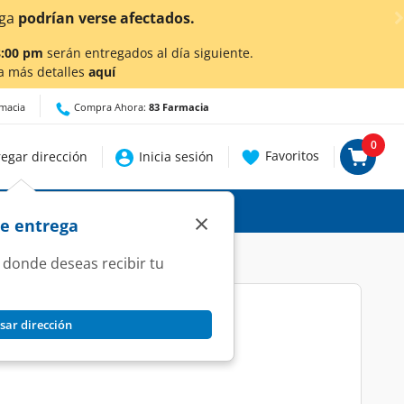
talles.
8:00 pm
serán entregados al día siguiente.
a más detalles
aquí
rmacia
Compra Ahora:
83 Farmacia
0
Favoritos
egar dirección
Inicia sesión
×
de entrega
 donde deseas recibir tu
sar dirección
 Tabletas.