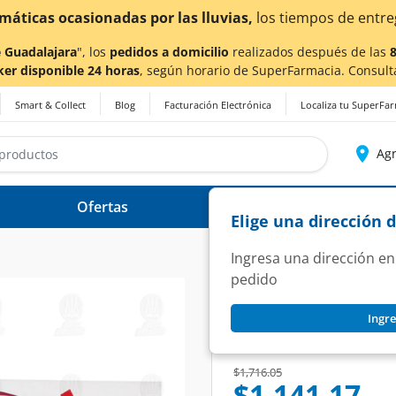
a también en Aguascalientes!
Da
clic aquí
para conocer de
 Guadalajara
", los
pedidos a domicilio
realizados después de las
ker disponible 24 horas
, según horario de SuperFarmacia. Consult
Smart & Collect
Blog
Facturación Electrónica
Localiza tu SuperFa
Agr
Ofertas
Ayuda
Elige una dirección 
Ingresa una dirección en
pedido
BLOPRESS
Ingre
Blopress 16 mg, 28
SKU:
922544
Price reduced from
to
$1,716.05
$1,141.17