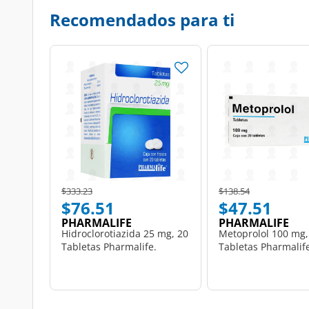
Recomendados para ti
Price reduced from
to
Price reduced from
to
$333.23
$138.54
$76.51
$47.51
PHARMALIFE
PHARMALIFE
Hidroclorotiazida 25 mg, 20
Metoprolol 100 mg,
Tabletas Pharmalife.
Tabletas Pharmalif