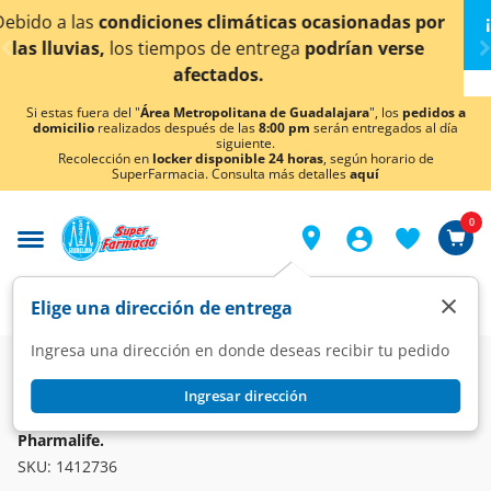
< div class="carousel-inner">
asionadas por
¡Ahora también en Aguascalientes!
D
rían verse
conocer detalles.
Si estas fuera del "
Área Metropolitana de Guadalajara
", los
pedidos a
domicilio
realizados después de las
8:00 pm
serán entregados al día
siguiente.
Recolección en
locker disponible 24 horas
, según horario de
SuperFarmacia. Consulta más detalles
aquí
0
×
Elige una dirección de entrega
Ingresa una dirección en donde deseas recibir tu pedido
Farmacia
Circulatorio
Cardiovasculares
Ingresar dirección
PHARMALIFE
Telmisartán/Hidroclorotiazida 80mg/12.5mg, 28 Tabletas
Pharmalife.
SKU:
1412736