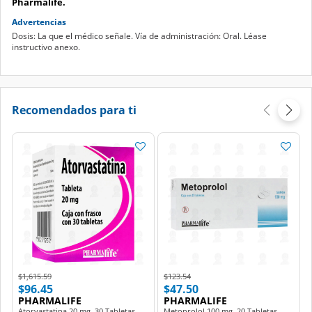
Pharmalife.
Advertencias
Dosis: La que el médico señale. Vía de administración: Oral. Léase
instructivo anexo.
Recomendados para ti
Price reduced from
to
Price reduced from
to
$1,615.59
$123.54
$96.45
$47.50
PHARMALIFE
PHARMALIFE
Atorvastatina 20 mg, 30 Tabletas
Metoprolol 100 mg, 20 Tabletas