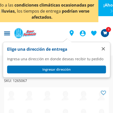
< div class="carousel-inner">
asionadas por
¡Ahora también en Aguascalientes!
D
rían verse
conocer detalles.
0
×
Elige una dirección de entrega
Ingresa una dirección en donde deseas recibir tu pedido
Farmacia
Circulatorio
Lipotrópicos e Hipocolesterol
Ingresar dirección
ATOZET
Atozet 10mg/10mg, 30 Tabletas.
SKU:
1265067