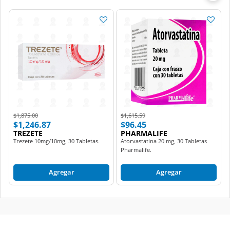
Price reduced from
to
Price reduced from
to
$1,875.00
$1,615.59
$1,246.87
$96.45
TREZETE
PHARMALIFE
Trezete 10mg/10mg, 30 Tabletas.
Atorvastatina 20 mg, 30 Tabletas
Pharmalife.
Agregar
Agregar