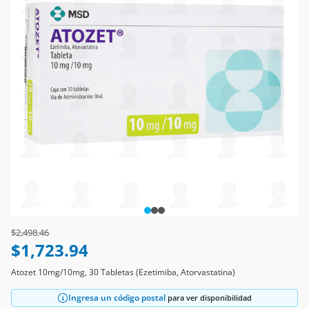
Price reduced from
to
$2,498.46
$1,723.94
Atozet 10mg/10mg, 30 Tabletas (Ezetimiba, Atorvastatina)
Ingresa un código postal
para ver disponibilidad