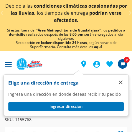
< div class="carousel-inner">
 a las
condiciones climáticas ocasionadas por
¡Ahora
luvias,
los tiempos de entrega
podrían verse
afectados.
Si estas fuera del "
Área Metropolitana de Guadalajara
", los
pedidos a
domicilio
realizados después de las
8:00 pm
serán entregados al día
siguiente.
Recolección en
locker disponible 24 horas
, según horario de
SuperFarmacia. Consulta más detalles
aquí
0
×
Elige una dirección de entrega
Ingresa una dirección en donde deseas recibir tu pedido
Farmacia
Circulatorio
Lipotrópicos e Hipocolesterol
Ingresar dirección
ETURION
Eturion 20 mg, 30 Tabletas.
SKU:
1155768