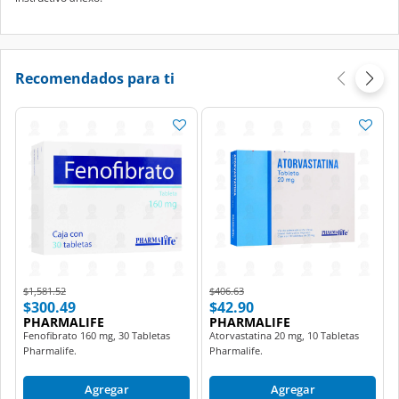
Recomendados para ti
Price reduced from
to
Price reduced from
to
$1,581.52
$406.63
$300.49
$42.90
PHARMALIFE
PHARMALIFE
Fenofibrato 160 mg, 30 Tabletas
Atorvastatina 20 mg, 10 Tabletas
Pharmalife.
Pharmalife.
Agregar
Agregar