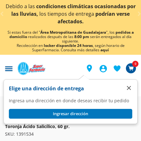
< div class="carousel-inner">
as
condiciones climáticas ocasionadas por
¡Ahora ta
as,
los tiempos de entrega
podrían verse
afectados.
Si estas fuera del "
Área Metropolitana de Guadalajara
", los
pedidos a
domicilio
realizados después de las
8:00 pm
serán entregados al día
siguiente.
Recolección en
locker disponible 24 horas
, según horario de
SuperFarmacia. Consulta más detalles
aquí
0
×
Elige una dirección de entrega
Ingresa una dirección en donde deseas recibir tu pedido
Dermo
Cuidado facial
Acné
Ingresar dirección
NEUTROGENA
Gel de Limpieza Facial Neutrogena Deep Clean Intensive
Toronja Ácido Salicílico, 60 gr.
SKU:
1391534