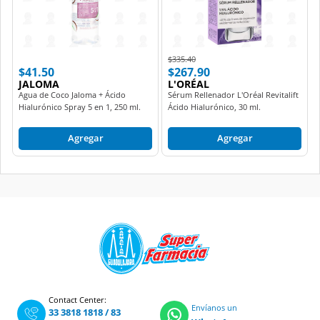
Price reduced from
to
$335.40
$41.50
$267.90
JALOMA
L'ORÉAL
Agua de Coco Jaloma + Ácido
Sérum Rellenador L'Oréal Revitalift
Hialurónico Spray 5 en 1, 250 ml.
Ácido Hialurónico, 30 ml.
Agregar
Agregar
Contact Center:
Envíanos un
33 3818 1818
/
83