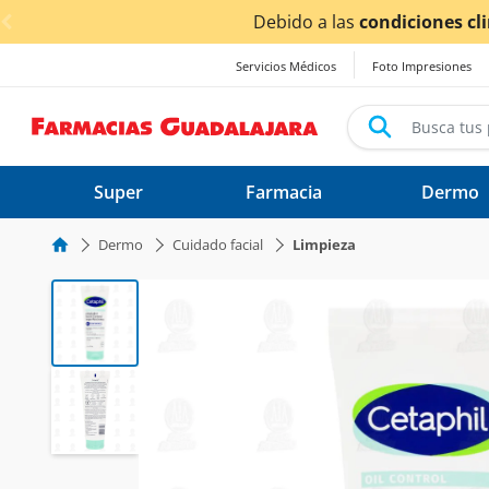
< div class="carousel-inner">
Debido a las
condiciones cli
Servicios Médicos
Foto Impresiones
Super
Farmacia
Dermo
Dermo
Cuidado facial
Limpieza