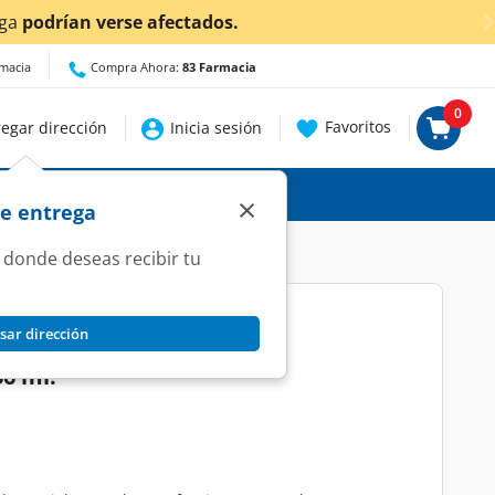
ga
podrían verse afectados.
rmacia
Compra Ahora:
83 Farmacia
0
Favoritos
egar dirección
Inicia sesión
×
de entrega
 donde deseas recibir tu
sar dirección
ol Limpiador Facial Control
6 ml.