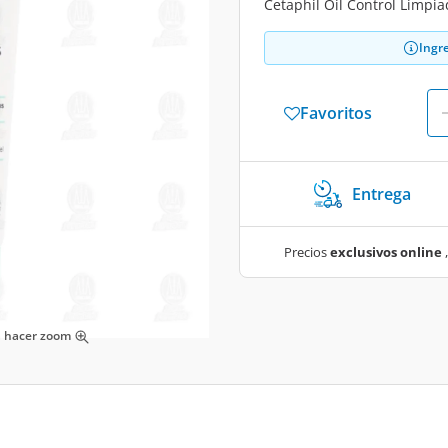
Cetaphil Oil Control Limpia
Ingr
Favoritos
Entrega
Precios
exclusivos online
,
ra hacer zoom