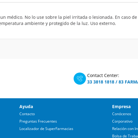
 un médico. No lo use sobre la piel irritada o lesionada. En caso 
emperatura ambiente y protegido de la luz. Uso externo.
Contact Center:
33 3818 1818
/
83 FARM
Ayuda
Empresa
Contacto
Conócenos
Preguntas Frecuentes
Corporativo
Localizador de SuperFarmacias
Relación con In
Bolsa de Traba