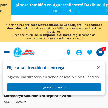
< div class="carousel-inner">
¡Ahora también en Aguascalientes!
Da
clic aquí
para
conocer detalles.
Si estas fuera del "
Área Metropolitana de Guadalajara
", los
pedidos a
domicilio
realizados después de las
8:00 pm
serán entregados al día
siguiente.
Recolección en
locker disponible 24 horas
, según horario de
SuperFarmacia. Consulta más detalles
aquí
0
×
Elige una dirección de entrega
Ingresa una dirección en donde deseas recibir tu pedido
Farmacia
Curaciones
Antisépticos y Antibacterianos
Ingresar dirección
MICRODACYN
Microdacyn Solución Antiséptica, 120 ml.
SKU:
1182579