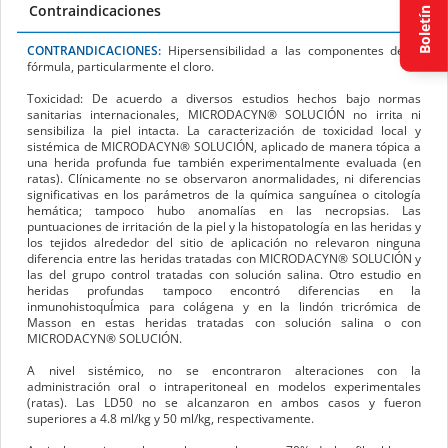
Boletín
CONTRANDICACIONES:
Hipersensibilidad a las componentes de la
fórmula, particularmente el cloro.
Toxicidad:
De acuerdo a diversos estudios hechos bajo normas
sanitarias internacionales, MICRODACYN
®
SOLUCIÓN no irrita ni
sensibiliza la piel intacta. La caracterización de toxicidad local y
sistémica de MICRODACYN
®
SOLUCIÓN, aplicado de manera tópica a
una herida profunda fue también experimentalmente evaluada (en
ratas). Clínicamente no se observaron anormalidades, ni diferencias
significativas en los parámetros de la química sanguínea o citología
hemática; tampoco hubo anomalías en las necropsias. Las
puntuaciones de irritación de la piel y la histopatología en las heridas y
los tejidos alrededor del sitio de aplicación no relevaron ninguna
diferencia entre las heridas tratadas con MICRODACYN
®
SOLUCIÓN y
las del grupo control tratadas con solución salina. Otro estudio en
heridas profundas tampoco encontró diferencias en la
inmunohistoquÍmica para colágena y en la lindón tricrómica de
Masson en estas heridas tratadas con solución salina o con
MICRODACYN
®
SOLUCIÓN.
A nivel sistémico, no se encontraron alteraciones con la
administración oral o intraperitoneal en modelos experimentales
(ratas). Las LD
50
no se alcanzaron en ambos casos y fueron
superiores a 4.8 ml/kg y 50 ml/kg, respectivamente.
A nivel experimental, se sabe que al menos 70% de los fibroblastos
humanos expuestos solo a MICRODACYN
®
SOLUCIÓN durante 30