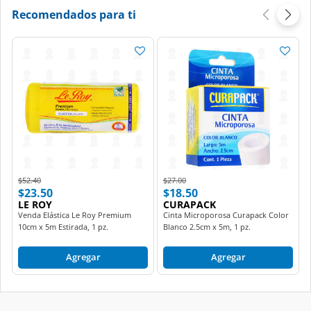
Price reduced from
to
Price reduced from
to
$52.40
$27.00
$23.50
$18.50
LE ROY
CURAPACK
Venda Elástica Le Roy Premium
Cinta Microporosa Curapack Color
10cm x 5m Estirada, 1 pz.
Blanco 2.5cm x 5m, 1 pz.
Agregar
Agregar