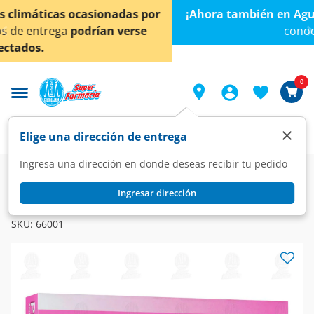
< div class="carousel-inner">
¡Ahora también en Aguascalientes!
Da
clic aquí
para
conocer detalles.
0
×
Elige una dirección de entrega
Ingresa una dirección en donde deseas recibir tu pedido
Farmacia
Dermatología
Antiherpético
Ingresar dirección
PRANOSINE
Pranosine 500 mg, 20 Tabletas.
SKU:
66001