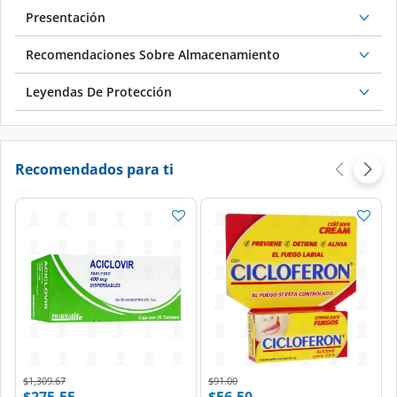
Recomendaciones Sobre Almacenamiento
Leyendas De Protección
Recomendados para ti
Price reduced from
to
Price reduced from
to
$1,309.67
$91.00
$275.55
$56.50
PHARMALIFE
CICLOFERON