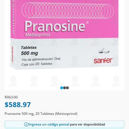
Price reduced from
to
$963.00
$588.97
Pranosine 500 mg, 20 Tabletas (Metisoprinol)
Ingresa un código postal
para ver disponibilidad