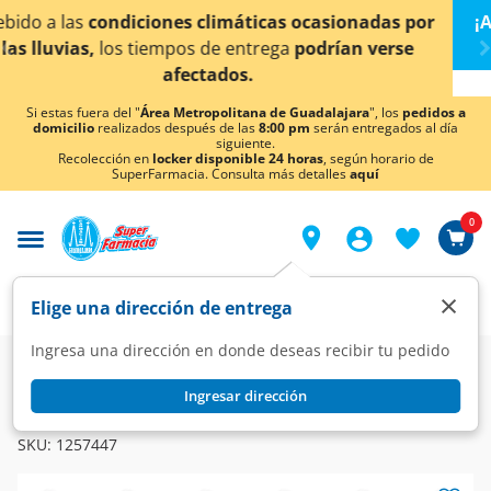
< div class="carousel-inner">
asionadas por
¡Ahora también en Aguascalientes!
D
rían verse
conocer detalles.
Si estas fuera del "
Área Metropolitana de Guadalajara
", los
pedidos a
domicilio
realizados después de las
8:00 pm
serán entregados al día
siguiente.
Recolección en
locker disponible 24 horas
, según horario de
SuperFarmacia. Consulta más detalles
aquí
0
×
Elige una dirección de entrega
Ingresa una dirección en donde deseas recibir tu pedido
Dermo
Cuidado especializado
Bebés
Ingresar dirección
MUSTELA
Mustela Gel de Baño Suave Cuerpo y Cabello, 500 ml.
SKU:
1257447