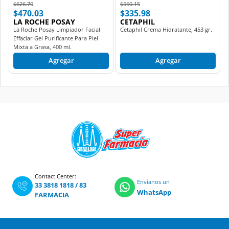
Price reduced from
to
Price reduced from
to
$626.70
$560.15
$470.03
$335.98
LA ROCHE POSAY
CETAPHIL
La Roche Posay Limpiador Facial
Cetaphil Crema Hidratante, 453 gr.
Effaclar Gel Purificante Para Piel
Mixta a Grasa, 400 ml.
Agregar
Agregar
Contact Center:
Envíanos un
33 3818 1818
/
83
WhatsApp
FARMACIA