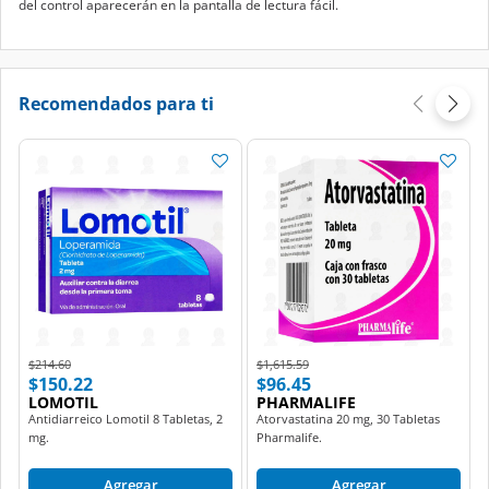
del control aparecerán en la pantalla de lectura fácil.
Recomendados para ti
Price reduced from
to
Price reduced from
to
$214.60
$1,615.59
$150.22
$96.45
LOMOTIL
PHARMALIFE
Antidiarreico Lomotil 8 Tabletas, 2
Atorvastatina 20 mg, 30 Tabletas
mg.
Pharmalife.
Agregar
Agregar