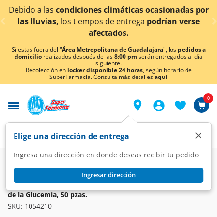
< div class="carousel-inner">
s climáticas ocasionadas por
¡Ahora también en Agu
s de entrega
podrían verse
conoc
ectados.
Si estas fuera del "
Área Metropolitana de Guadalajara
", los
pedidos a
domicilio
realizados después de las
8:00 pm
serán entregados al día
siguiente.
Recolección en
locker disponible 24 horas
, según horario de
SuperFarmacia. Consulta más detalles
aquí
0
×
Elige una dirección de entrega
Ingresa una dirección en donde deseas recibir tu pedido
Farmacia
Diabetes y Endocrinas
Antidiabéticos
Ingresar dirección
ACCU-CHEK
Accu-Chek Performa Tiras Reactivas para la Determinación
de la Glucemia, 50 pzas.
SKU:
1054210