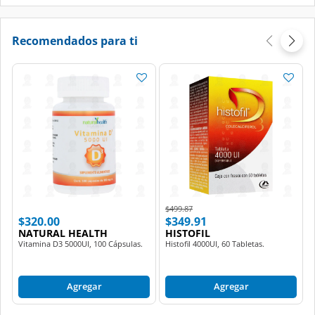
Recomendados para ti
Price reduced from
to
$499.87
$320.00
$349.91
NATURAL HEALTH
HISTOFIL
Vitamina D3 5000UI, 100 Cápsulas.
Histofil 4000UI, 60 Tabletas.
Agregar
Agregar