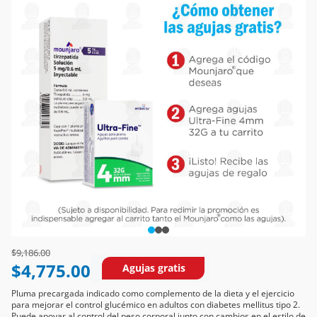
Price reduced from
to
$9,186.00
$4,775.00
Agujas gratis
Pluma precargada indicado como complemento de la dieta y el ejercicio
para mejorar el control glucémico en adultos con diabetes mellitus tipo 2.
Puede apoyar al control del peso corporal junto con cambios en el estilo de