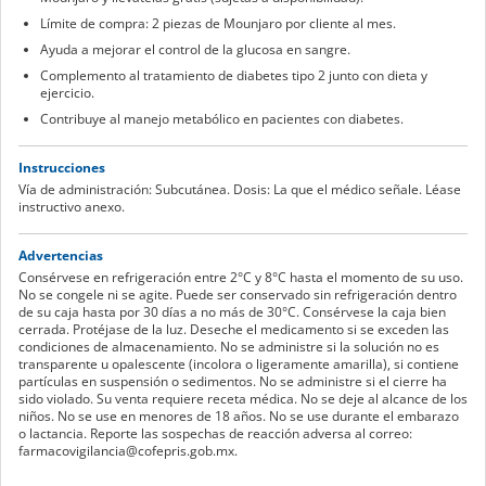
Límite de compra: 2 piezas de Mounjaro por cliente al mes.
Ayuda a mejorar el control de la glucosa en sangre.
Complemento al tratamiento de diabetes tipo 2 junto con dieta y
ejercicio.
Contribuye al manejo metabólico en pacientes con diabetes.
Instrucciones
Vía de administración: Subcutánea. Dosis: La que el médico señale. Léase
instructivo anexo.
Advertencias
Consérvese en refrigeración entre 2°C y 8°C hasta el momento de su uso.
No se congele ni se agite. Puede ser conservado sin refrigeración dentro
de su caja hasta por 30 días a no más de 30°C. Consérvese la caja bien
cerrada. Protéjase de la luz. Deseche el medicamento si se exceden las
condiciones de almacenamiento. No se administre si la solución no es
transparente u opalescente (incolora o ligeramente amarilla), si contiene
partículas en suspensión o sedimentos. No se administre si el cierre ha
sido violado. Su venta requiere receta médica. No se deje al alcance de los
niños. No se use en menores de 18 años. No se use durante el embarazo
o lactancia. Reporte las sospechas de reacción adversa al correo:
farmacovigilancia@cofepris.gob.mx.