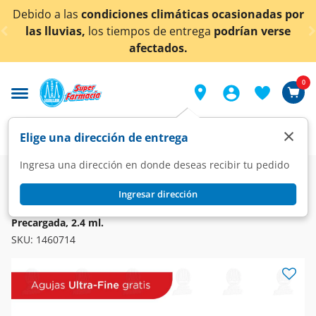
< div class="carousel-inner">
 las
condiciones climáticas ocasionadas por
¡Ahora 
vias,
los tiempos de entrega
podrían verse
afectados.
0
×
Elige una dirección de entrega
Ingresa una dirección en donde deseas recibir tu pedido
Farmacia
Diabetes y Endocrinas
Antidiabéticos
Ingresar dirección
MOUNJARO
Mounjaro KwikPen 5mg/0.6ml Solución Inyectable Pluma
Precargada, 2.4 ml.
SKU:
1460714