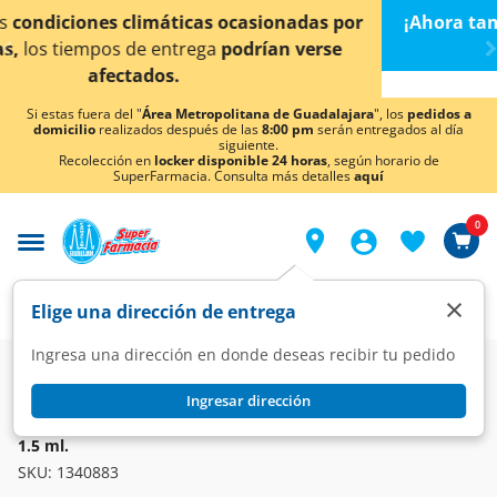
< div class="carousel-inner">
r
¡Ahora también en Aguascalientes!
Da
clic aquí
par
conocer detalles.
Si estas fuera del "
Área Metropolitana de Guadalajara
", los
pedidos a
domicilio
realizados después de las
8:00 pm
serán entregados al día
siguiente.
Recolección en
locker disponible 24 horas
, según horario de
SuperFarmacia. Consulta más detalles
aquí
0
×
Elige una dirección de entrega
Ingresa una dirección en donde deseas recibir tu pedido
Farmacia
Diabetes y Endocrinas
Antidiabéticos
Ingresar dirección
OZEMPIC
Ozempic 1.34mg/ml Solución Inyectable Pluma Precargada,
1.5 ml.
SKU:
1340883