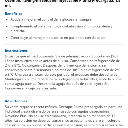
Ozempic 1.34mg/ml Solución Inyectable Pluma Precargada, 1.5
ml.
Beneficios
Ayuda a mejorar el control de la glucosa en sangre.
Complemento al tratamiento de diabetes tipo 2 junto con dieta y
ejercicio.
Contribuye al manejo metabólico en pacientes con diabetes.
Instrucciones
Dosis: La que el médico señale. Vía de administración: Subcutánea (SC).
Léase instructivo anexo antes de su uso. Consérvese en refrigeración de
2°C a 8°C. No congelar. Después del primer uso de la pluma, se
conservará hasta 6 semanas a no más de 30°C o en refrigeración de 2°C
a 8°C. Una vez transcurrido este periodo, el producto debe desecharse.
Mantenga su pluma tapada para protegerla de la luz. No guarde la pluma
con la aguja puesta. Deseche la aguja después de cada inyección.
Consérvese la caja bien cerrada.
Advertencias
Su venta requiere receta médica. Ozempic Pluma precargada es para uso
individual y está diseñado para ser usado con agujas desechables
Novofine Plus. No se use en embarazo, lactancia ni en menores de 18
años. La solución no debe utilizarse si su aspecto no es claro e incoloro o
casi incoloro, si contine partículas en suspensión, sedimento si el cierre ha