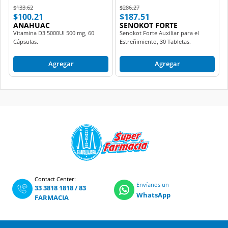
Price reduced from
to
Price reduced from
to
$133.62
$286.27
$100.21
$187.51
ANAHUAC
SENOKOT FORTE
Vitamina D3 5000UI 500 mg, 60
Senokot Forte Auxiliar para el
Cápsulas.
Estreñimiento, 30 Tabletas.
Agregar
Agregar
Contact Center:
Envíanos un
33 3818 1818
/
83
WhatsApp
FARMACIA