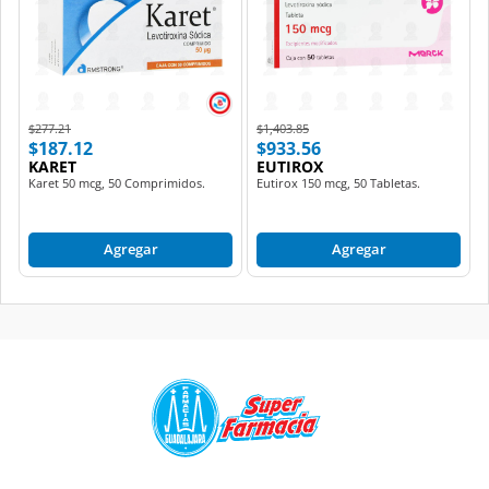
Price reduced from
to
Price reduced from
to
$277.21
$1,403.85
$187.12
$933.56
KARET
EUTIROX
Karet 50 mcg, 50 Comprimidos.
Eutirox 150 mcg, 50 Tabletas.
Agregar
Agregar