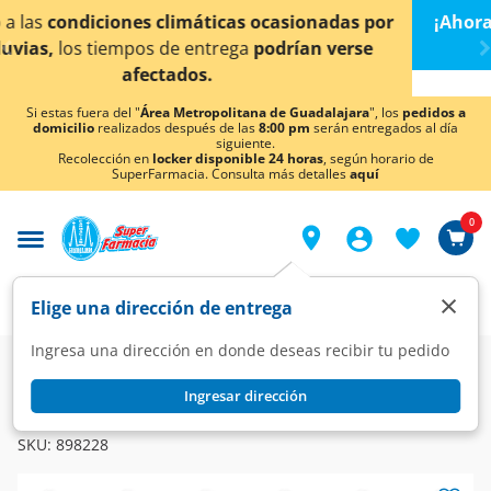
< div class="carousel-inner">
s por
¡Ahora también en Aguascalientes!
Da
clic aquí
rse
conocer detalles.
Si estas fuera del "
Área Metropolitana de Guadalajara
", los
pedidos a
domicilio
realizados después de las
8:00 pm
serán entregados al día
siguiente.
Recolección en
locker disponible 24 horas
, según horario de
SuperFarmacia. Consulta más detalles
aquí
0
×
Elige una dirección de entrega
Ingresa una dirección en donde deseas recibir tu pedido
Farmacia
Diabetes y Endocrinas
Tiroides
Ingresar dirección
EUTIROX
Eutirox 50 mcg, 50 Tabletas.
SKU:
898228