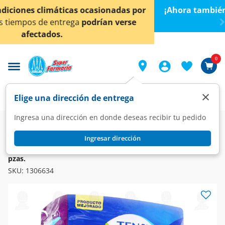
< div class="carousel-inner">
¡Ahora también en Aguascalientes!
Da
clic aquí
para
conocer detalles.
0
×
Elige una dirección de entrega
Ingresa una dirección en donde deseas recibir tu pedido
Farmacia
Incontinencia
Protectores
Ingresar dirección
TENA
Protector Anatómico Tena Slip Nocturno Talla Grande, 8
pzas.
SKU:
1306634