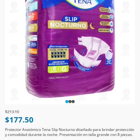
Price reduced from
to
$213.10
$177.50
Protector Anatómico Tena Slip Nocturno diseñado para brindar protección
y comodidad durante la noche. Presentación en talla grande con 8 piezas.