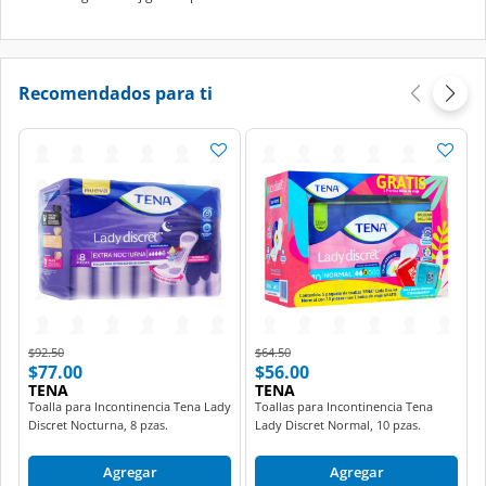
Recomendados para ti
Price reduced from
to
Price reduced from
to
$92.50
$64.50
$77.00
$56.00
TENA
TENA
Toalla para Incontinencia Tena Lady
Toallas para Incontinencia Tena
Discret Nocturna, 8 pzas.
Lady Discret Normal, 10 pzas.
Agregar
Agregar